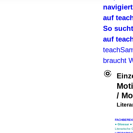
, Werbung
navigier
ren Daten
auf tea
ienste
So such
auf tea
teachSa
braucht 
Einz
Mot
/ Mo
Liter
FACHBEREI
●
Glossar
●
Literarische