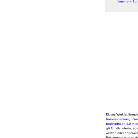
Internet
▪
Son
Dieses Werk ist lizenzi
Namensnennung - Weit
Bedingungen 4.0 Inte
gilt für alle Inhalte, s
werden oder anderweit
Egle/www.teachsam.d