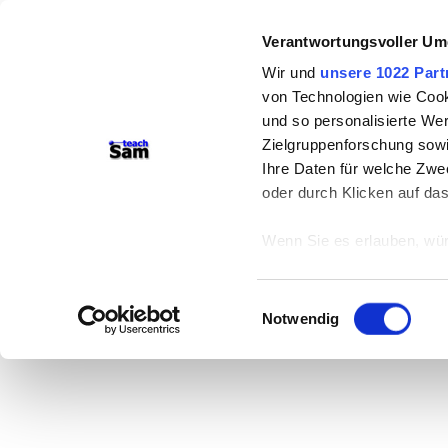
Verantwortungsvoller Um
Wir und
unsere 1022 Part
von Technologien wie Cook
und so personalisierte We
Zielgruppenforschung sowi
Ihre Daten für welche Zwec
oder durch Klicken auf da
Wenn Sie es erlauben, wür
Informationen über
können
Einwilligungsauswahl
Ihr Gerät durch ak
Notwendig
Erfahren Sie mehr darüber,
Präferenzen im
Abschnitt
Wir verwenden Cookies, um
anbieten zu können und di