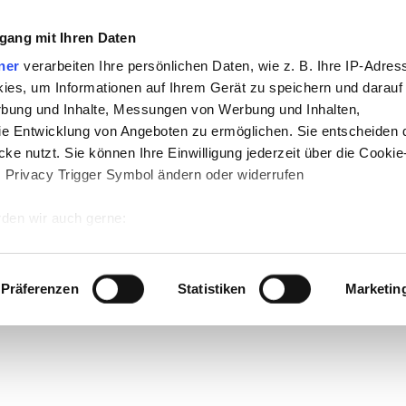
gang mit Ihren Daten
ner
verarbeiten Ihre persönlichen Daten, wie z. B. Ihre IP-Adress
ies, um Informationen auf Ihrem Gerät zu speichern und darauf
rbung und Inhalte, Messungen von Werbung und Inhalten,
e Entwicklung von Angeboten zu ermöglichen. Sie entscheiden 
ke nutzt. Sie können Ihre Einwilligung jederzeit über die Cookie
s Privacy Trigger Symbol ändern oder widerrufen
den wir auch gerne:
 Ihre geografische Lage erfassen, welche bis auf einige Meter g
tives Scannen nach bestimmten Merkmalen (Fingerprinting) identi
Präferenzen
Statistiken
Marketin
 wie Ihre persönlichen Daten verarbeitet werden, und legen Sie 
 Einzelheiten
fest.
 Inhalte und Anzeigen zu personalisieren, Funktionen für sozia
e Zugriffe auf unsere Website zu analysieren. Außerdem geben w