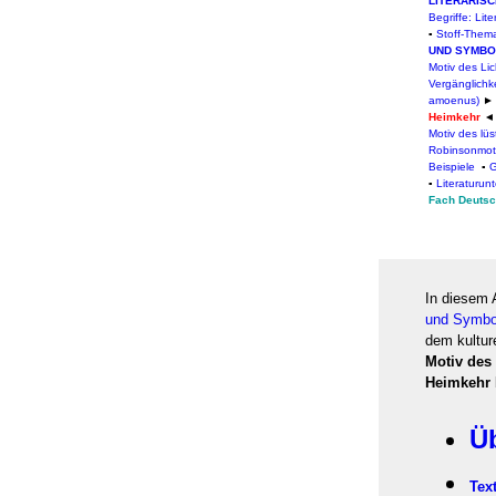
LITERARIS
Begriffe: Lit
▪
Stoff-Thema
UND SYMBO
Motiv des Lic
Vergänglichke
amoenus)
Heimkehr
◄
Motiv des lüs
Robinsonmot
Beispiele
▪
G
▪
Literaturunt
Fach Deuts
In diesem 
und Symbol
dem kultur
Motiv des
Heimkehr
Ü
Tex