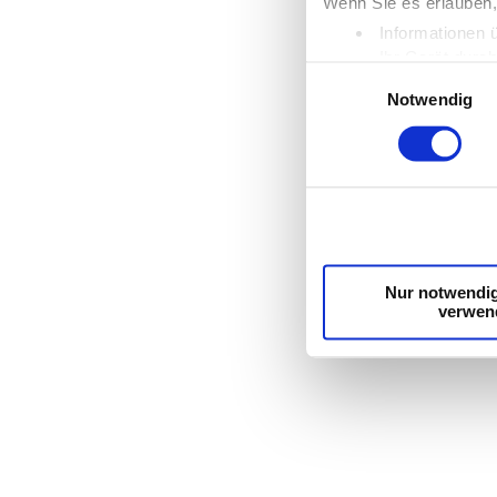
Wenn Sie es erlauben,
Informationen 
Ihr Gerät durc
Einwilligungsauswahl
Erfahren Sie mehr dar
Notwendig
Einzelheiten
fest.
Wir verwenden Cookies
die Zugriffe auf unse
unsere Partner für so
möglicherweise mit we
Dienste gesammelt ha
Nur notwendi
verwen