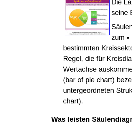
Die Lä
seine 
Säulen
zum ▪
bestimmten Kreissekto
Regel, die für Kreisdi
Wertachse auskommen
(
bar of pie chart
) beze
untergeordneten Struk
chart)
.
Was leisten Säulendia