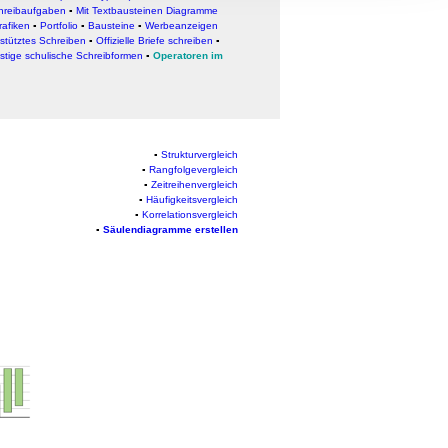
, Werbung
hreibaufgaben
▪
Mit Textbausteinen Diagramme
rafiken
▪
Portfolio
▪
Bausteine
▪
Werbeanzeigen
ren Daten
stütztes Schreiben
▪
Offizielle Briefe schreiben
▪
ienste
stige schulische Schreibformen
▪
Operatoren im
▪
Strukturvergleich
▪
Rangfolgevergleich
▪
Zeitreihenvergleich
▪
Häufigkeitsvergleich
▪
Korrelationsvergleich
▪
Säulendiagramme erstellen