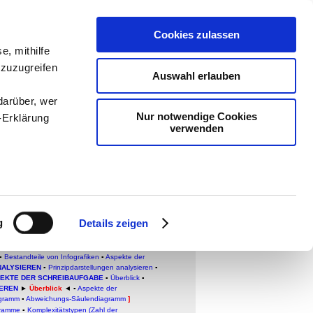
Cookies zulassen
e, mithilfe
ologie
-
 zuzugreifen
Auswahl erlauben
teachSam
darüber, wer
Nur notwendige Cookies
-Erklärung
verwenden
enau sein
fizieren
g
Details zeigen
Ihre
CHTEXTE ANALYSIEREN (TEXTANALYSE
) ▪
idaktische und methodische Aspekte
▪
Überblick
▪
▪
Bestandteile von Infografiken
▪
Aspekte der
NALYSIEREN
▪
Prinzipdarstellungen analysieren
▪
EKTE DER SCHREIBAUFGABE
▪
Überblick
▪
le Medien
EREN
►
Überblick
◄
▪
Aspekte der
gramm
▪
Abweichungs-Säulendiagramm
]
ir
gramme
▪
Komplexitätstype
n (Zahl der