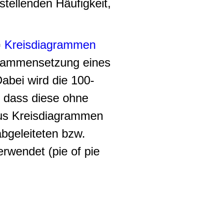
tellenden Häufigkeit,
▪
Kreisdiagrammen
sammensetzung eines
abei wird die 100-
o dass diese ohne
us Kreisdiagrammen
abgeleiteten bzw.
erwendet (
pie of pie