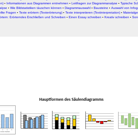
rwendung unserer Website an unsere Partner für soziale Medien
en)
▪
Informationen aus Diagrammen entnehmen
▪
Leitfragen zur Diagrammanalyse
▪
Typische Sc
alyse
▪
Wie Bildstatistiken täuschen können
▪
Diagrammauswahl
▪
Bausteine
▪
Auswahl von Infog
re Partner führen diese Informationen möglicherweise mit weite
ellte Fragen
▪
Texte erörtern (Texterörterung)
▪
Texte interpretieren (Textinterpretation)
▪
Materialge
ereitgestellt haben oder die sie im Rahmen Ihrer Nutzung der D
örtern: Erörterndes Erschließen und Schreiben
▪
Einen Essay schreiben
▪
Kreativ schreiben
▪
Son