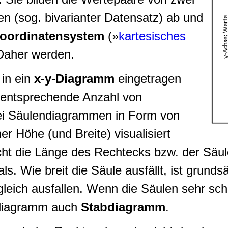
en (sog.
bivarianter Datensatz
) ab und
Koordinatensystem
(»
kartesisches
 Daher werden.
in ein
x-y-Diagramm
eingetragen
e entsprechende Anzahl von
bei Säulendiagrammen in Form von
er Höhe (und Breite) visualisiert
ht die Länge des Rechtecks bzw. der Säul
. Wie breit die Säule ausfällt, ist grundsät
 gleich ausfallen. Wenn die Säulen sehr sc
ndiagramm auch
Stabdiagramm
.