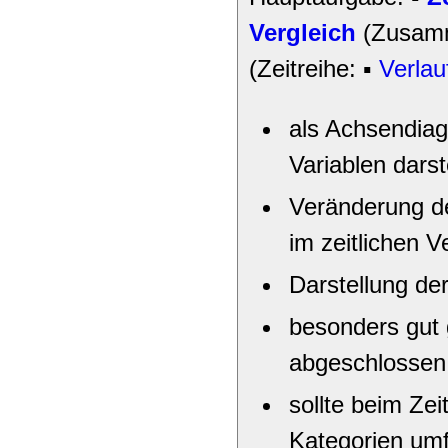
Vergleich
(Zusamm
(Zeitreihe: ▪
Verlau
als Achsendia
Variablen darst
Veränderung de
im zeitlichen V
Darstellung de
besonders gut 
abgeschlossen 
sollte beim Zei
Kategorien umf