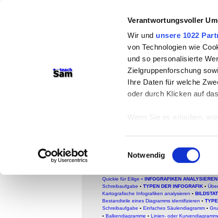
Verantwortungsvoller Um
teachSam- Arbeitsberei
Wir und
unsere 1022 Part
Arbeitstechniken
-
Deutsc
von Technologien wie Cook
Medien
-
Methodik und Di
und so personalisierte We
Zielgruppenforschung sowi
-
So sucht man auf tea
Ihre Daten für welche Zwec
oder durch Klicken auf da
Säulendiagram
me a
Überblick
Wenn Sie es erlauben, wür
Informationen über
Formtypen von Diagramme
können
Einwilligungsauswahl
Ihr Gerät durch ak
Notwendig
FACHBEREICH DEUTSCH
Erfahren Sie mehr darüber,
●
Glossar
●
Schreibformen
▪
SCHREIBFORMEN IN
Didaktische und methodische Aspekte
▪
Überblick
▪
Präferenzen im
Abschnitt
Quickie für Eilige
▪
INFOGRAFIKEN ANALYSIEREN
Schreibaufgabe
▪
TYPEN DER INFOGRAFIK
▪
Über
Kartografische Infografiken analysieren
▪
BILDSTA
Wir verwenden Cookies, um
Bestandteile eines Diagramms identifizieren
▪
TYPE
Schreibaufgabe
▪
Einfaches Säulendiagramm
▪
Gru
anbieten zu können und di
▪
Balkendiagramme
▪
Linien- oder Kurvendiagramm