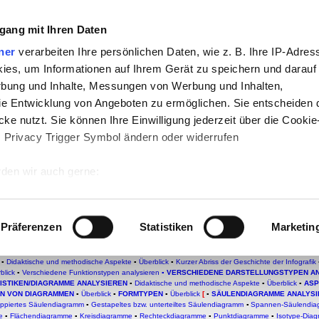
gang mit Ihren Daten
che:
ner
verarbeiten Ihre persönlichen Daten, wie z. B. Ihre IP-Adress
h
-
Geschichte
-
Politik
-
Pädagogik
-
Psych
ies, um Informationen auf Ihrem Gerät zu speichern und darauf
daktik
-
Projekte
-
So navigiert man auf 
rbung und Inhalte, Messungen von Werbung und Inhalten,
e Entwicklung von Angeboten zu ermöglichen. Sie entscheiden 
chSam
-
teachSam braucht Werbung
ke nutzt. Sie können Ihre Einwilligung jederzeit über die Cookie
s Privacy Trigger Symbol ändern oder widerrufen
nalysieren
den wir auch gerne:
 Ihre geografische Lage erfassen, welche bis auf einige Meter g
n/Bildstatistiken analysieren
tives Scannen nach bestimmten Merkmalen (Fingerprinting) identi
Präferenzen
Statistiken
Marketin
 wie Ihre persönlichen Daten verarbeitet werden, und legen Sie 
 DER SCHULE
▪
Überblick
▪
Didaktische und methodische Aspekte
▪
Texte zusammenfassen
▪
SA
Kontinuierliche Sachtexte analysieren
▪
DISKONTINUIERLICHE SACHTEXTE ANALYSIEREN
▪
D
 Einzelheiten
fest.
▪
Didaktische und methodische Aspekte
▪
Überblick
▪
Kurzer Abriss der Geschichte der Infografik
blick
▪
Verschiedene Funktionstypen analysieren
▪
VERSCHIEDENE DARSTELLUNGSTYPEN A
TISTIKEN/DIAGRAMME ANALYSIEREN
▪
Didaktische und methodische Aspekte
▪
Ü
berblick
▪
ASP
 Inhalte und Anzeigen zu personalisieren, Funktionen für sozia
N VON DIAGRAMMEN
▪
Überblick
▪
FORMTYPEN
▪
Überblick
[
▪
SÄULENDIAGRAMME ANALYSI
ppiertes Säulendiagramm
▪
Gestapeltes bzw. unterteiltes Säulendiagramm
▪
Spannen-Säulendia
e Zugriffe auf unsere Website zu analysieren. Außerdem geben w
e
▪
Flächendiagramme
▪
Kreisdiagramme
▪
Rechteckdiagramme
▪
Punktdiagramme
▪
Isotype-Dia