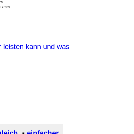
r leisten kann und was
gleich
,
▪
einfacher