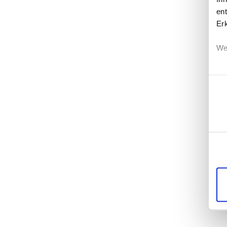
ent
Er
We
Einwi
Erf
Ei
Wi
di
un
mö
Di