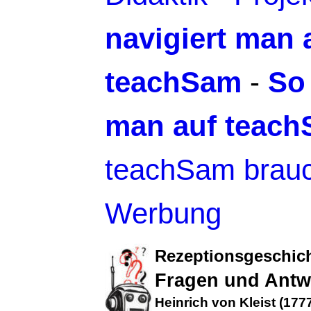
navigiert man 
teachSam
-
So
man auf teac
teachSam brauc
Werbung
Rezeptionsgeschic
Fragen und Antwo
Heinrich von Kleist (177