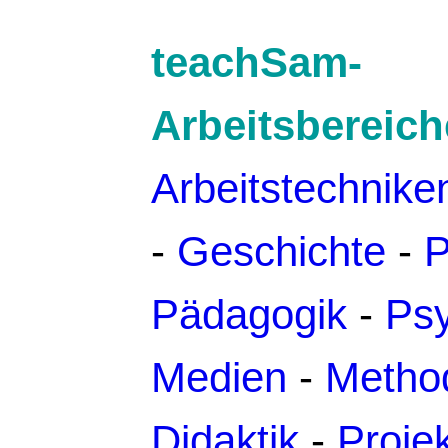
teachSam-
Arbeitsbereich
Arbeitstechnike
-
Geschichte
-
P
Pädagogik
-
Psy
Medien
-
Metho
Didaktik
-
Proje