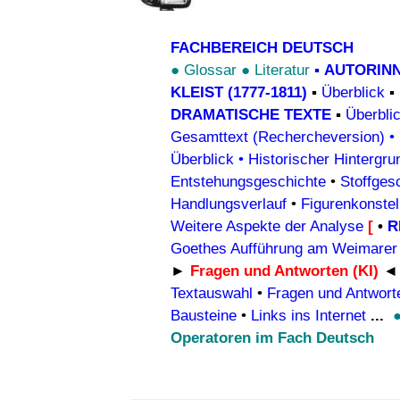
FACHBEREICH DEUTSCH
●
Glossar
●
Literatur
▪
AUTORIN
KLEIST (1777-1811)
▪
Überblick
▪
DRAMATISCHE TEXTE
▪
Überbli
Gesamttext (Rechercheversion)
•
Überblick
•
Historischer Hintergru
Entstehungsgeschichte
•
Stoffges
Handlungsverlauf
•
Figurenkonstel
Weitere Aspekte der Analyse
[
•
R
Goethes Aufführung am Weimarer 
►
Fragen und Antworten (KI)
◄
Textauswahl
•
Fragen und Antworte
Bausteine
•
Links ins Internet
...
Operatoren im Fach Deutsch