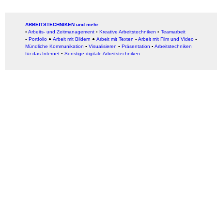
ARBEITSTECHNIKEN und mehr
▪
Arbeits- und Zeitmanagement
▪
Kreative Arbeitstechniken
▪
Teamarbeit
▪
Portfolio
●
Arbeit mit Bildern
●
Arbeit
mit Texten
▪
Arbeit mit Film und Video
▪
Mündliche Kommunikation
▪
Visualisieren
▪
Präsentation
▪
Arbeitstechniken
für das Internet
▪
Sonstige digitale Arbeitstechniken