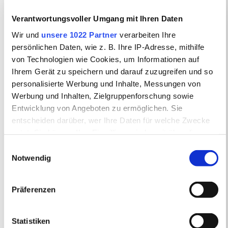
Arbeitsanregungen
(Sammlung)
Verantwortungsvoller Umgang mit Ihren Daten
Wir und
unsere 1022 Partner
verarbeiten Ihre
Goethe und ›Der
persönlichen Daten, wie z. B. Ihre IP-Adresse, mithilfe
zerbrochne Krug‹
von Technologien wie Cookies, um Informationen auf
Ihrem Gerät zu speichern und darauf zuzugreifen und so
Die Weimarer Aufführung
personalisierte Werbung und Inhalte, Messungen von
2.3.1808
Werbung und Inhalten, Zielgruppenforschung sowie
Entwicklung von Angeboten zu ermöglichen. Sie
Die Freiburger Aufführung
entscheiden darüber, wer Ihre Daten für welche Zwecke
2025
nutzt. Sie können Ihre Einwilligung jederzeit über die
Cookie-Erklärung oder durch Klicken auf das Privacy
Einwilligungsauswahl
Arbeitsanregungen
Trigger Symbol ändern oder widerrufen
Notwendig
(Sammlung)
Wenn Sie es erlauben, würden wir auch gerne:
Präferenzen
Das Drama als Pyama-
Informationen über Ihre geografische Lage
erfassen, welche bis auf einige Meter genau sein
Party - Szenenfoto
können
Statistiken