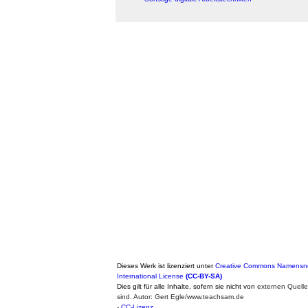
Dieses Werk ist lizenziert unter
Creative Commons Namensne
International License
(CC-BY-SA)
Dies gilt für alle Inhalte, sofern sie nicht von
externen Quell
sind. Autor: Gert Egle/www.teachsam.de
-
CC-Lizenz