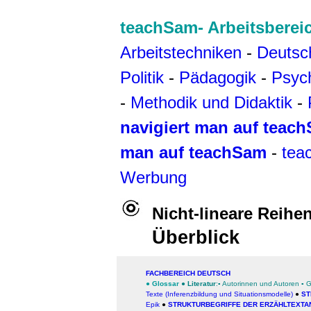
teachSam- Arbeitsberei
Arbeitstechniken
-
Deutsc
Politik
-
Pädagogik
-
Psyc
-
Methodik und Didaktik
-
navigiert man auf teac
man auf teachSam
-
tea
Werbung
Nicht-lineare Reihe
Überblick
FACHBEREICH DEUTSCH
●
Glossar
●
Literatur
:▪
Autorinnen und Autoren
▪
G
Texte (Inferenzbildung und Situationsmodelle)
●
ST
Epik
●
STRUKTURBEGRIFFE DER ERZÄHLTEXT