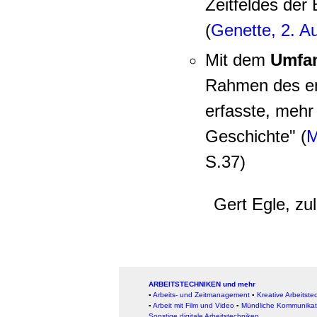
Zeitfeldes der 
(
Genette, 2. Au
Mit dem
Umfa
Rahmen des e
erfasste, mehr
Geschichte" (
M
S.37)
Gert Egle, zu
ARBEITSTECHNIKEN und mehr
▪
Arbeits- und Zeitmanagement
▪
Kreative Arbeitste
▪
Arbeit mit Film und Video
▪
Mündliche Kommunikat
Sonstige digitale Arbeitstechniken