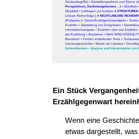
Strukturbegriffe)
▪
Darstellungsebene und Ebene de
Perspektiven, Darbietungsformen ...)
▪
Überblick
Überblick
▪
Leitfragen zur Analyse
●
STRUKTUREN
Lineare Reihenfolge
[
●
NICHT-LINEARE REIHEN
(Prolepse)
]
▪
Dauer/Erzählgeschwindigkeit
▪
Textau
Erzählen
▪
Darstellung von Ereignissen
▪
Darstellu
Informationsvergabe
▪
Erzählen über das Erzählen
der Erzählung
▪
Bausteine
▪
WAS WIRD ERZÄHLT
Bausteine
▪
Formen erzählender Texte
▪
Textauswa
Literaturgeschichte
▪
Motive der Literatur
▪
Grundlag
Schreibformen
▪ Analyse und Interpretation von 
Ein Stück Vergangenheit
Erzählgegenwart herein
Wenn eine Geschichte e
etwas dargestellt, was z