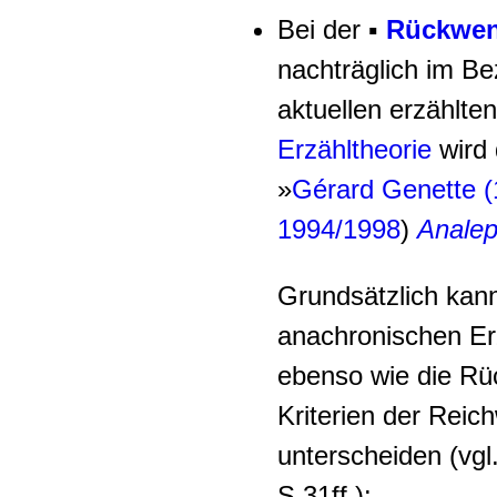
Bei der
▪
Rückwe
nachträglich im Be
aktuellen erzählte
Erzähltheorie
wird 
»
Gérard Genette 
1994/1998
)
Anale
Grundsätzlich kan
anachronischen Er
ebenso wie die R
Kriterien der Rei
unterscheiden (vgl
S.31ff.):