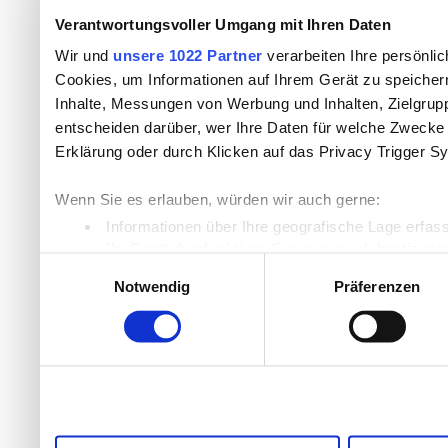
Verantwortungsvoller Umgang mit Ihren Daten
Wir und
unsere 1022 Partner
verarbeiten Ihre persönlic
Cookies, um Informationen auf Ihrem Gerät zu speicher
Inhalte, Messungen von Werbung und Inhalten, Zielgru
entscheiden darüber, wer Ihre Daten für welche Zwecke n
Erklärung oder durch Klicken auf das Privacy Trigger S
Wenn Sie es erlauben, würden wir auch gerne:
Informationen über Ihre geografische Lage erfas
Ihr Gerät durch aktives Scannen nach bestimmten
Einwilligungsauswahl
Erfahren Sie mehr darüber, wie Ihre persönlichen Daten
Notwendig
Präferenzen
Einzelheiten
fest.
Wir verwenden Cookies, um Inhalte und Anzeigen zu per
die Zugriffe auf unsere Website zu analysieren. Außer
unsere Partner für soziale Medien, Werbung und Analyse
möglicherweise mit weiteren Daten zusammen, die Sie ih
Dienste gesammelt haben.