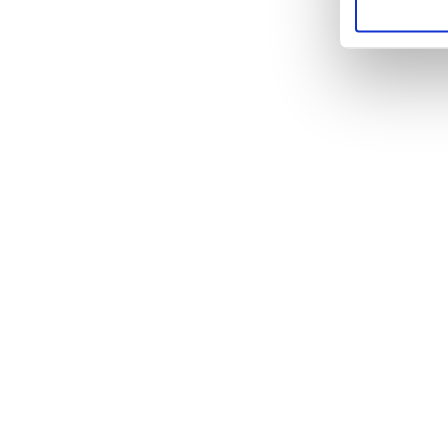
Wenn 
In
welc
Ih
Merk
Erfahr
verarb
Absch