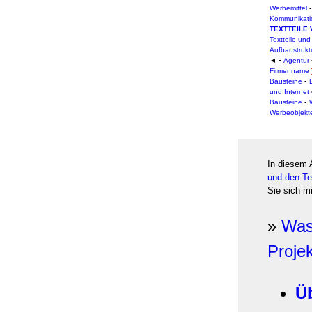
Werbemittel
Kommunikati
TEXTTEILE
Textteile un
Aufbaustrukt
◄
▪
Agentur
Firmenname
Bausteine
▪
und Internet
Bausteine
▪
Werbeobjekt
In diesem 
und den Te
Sie sich m
»
Was
Proje
Ü