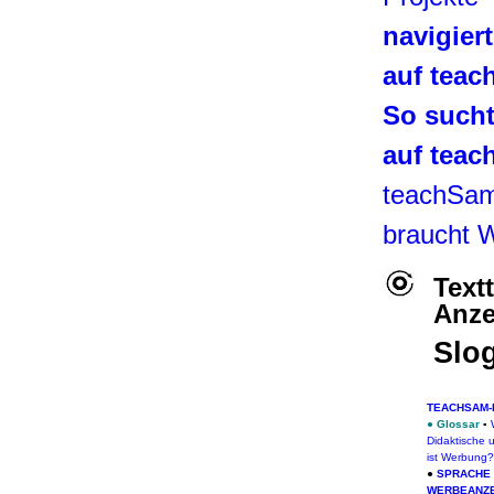
navigier
auf tea
So such
auf tea
teachSa
braucht 
Text
Anz
Slo
TEACHSAM-
●
Glossar
▪
Didaktische 
ist Werbung?
●
SPRACHE
WERBEANZ