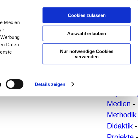
teachSa
Cookies zulassen
le Medien
Arbeitsb
ir
Auswahl erlauben
Arbeitste
, Werbung
ren Daten
-
Deutsc
Nur notwendige Cookies
ienste
verwenden
Geschich
Politik
-
Pädagogi
g
Details zeigen
Psycholo
Medien
-
Methodik
Didaktik
-
Projekte