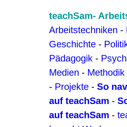
teachSam- Arbeit
Arbeitstechniken
-
Geschichte
-
Politi
Pädagogik
-
Psych
Medien
-
Methodik 
-
Projekte
-
So nav
auf teachSam
-
S
auf teachSam
-
t