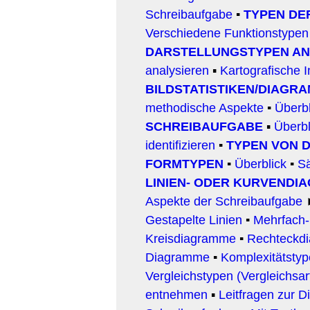
Schreibaufgabe
▪
TYPEN DE
Verschiedene Funktionstypen
DARSTELLUNGSTYPEN AN
analysieren
▪
Kartografische I
BILDSTATISTIKEN/DIAGR
methodische Aspekte
▪
Ü
berb
SCHREIBAUFGABE
▪
Überbl
identifizieren
▪
TYPEN VON 
FORMTYPEN
▪
Überblick
▪
S
LINIEN- ODER KURVENDI
Aspekte der Schreibaufgabe
Gestapelte Linien
▪
Mehrfach-
Kreisdiagramme
▪
Rechteckd
Diagramme
▪
Komplexitätstyp
Vergleichstypen (Vergleichsar
entnehmen
▪
Leitfragen zur 