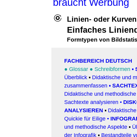
braucht Werbung
Linien- oder Kurve
Einfaches Linie
Formtypen von Bildstat
FACHBEREICH DEUTSCH
●
Glossar
●
Schreibformen
▪
Überblick
▪
Didaktische und 
zusammenfassen
▪
SACHTEX
Didaktische und methodische
Sachtexte analysieren
▪
DISK
ANALYSIEREN
▪
Didaktisch
Quickie für Eilige
▪
INFOGRA
und methodische Aspekte
▪
Ü
der Infografik
▪
Bestandteile v