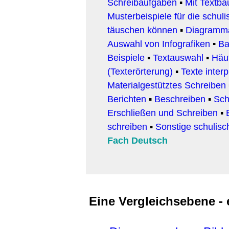
Schreibaufgaben
▪
Mit Textb
Musterbeispiele für die schul
täuschen können
▪
Diagramm
Auswahl von Infografiken
▪
Ba
Beispiele
▪
Textauswahl
▪
Häuf
(Texterörterung)
▪
Texte interp
Materialgestütztes Schreiben
Berichten
▪
Beschreiben
▪
Sch
Erschließen und Schreiben
▪
schreiben
▪
Sonstige schulis
Fach Deutsch
Eine Vergleichsebene -