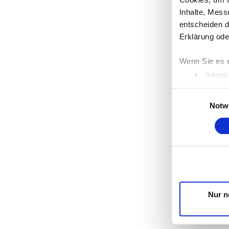
Inhalte, Mess
entscheiden d
Erklärung ode
Wenn Sie es e
Inform
Ihr Ge
Einwilligungsaus
Erfahren Sie 
Notw
Einzelheiten
Wir verwenden
die Zugriffe 
unsere Partne
möglicherweis
Dienste gesa
Nur n