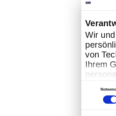
Verant
Wir un
persönli
von Tec
Ihrem G
persona
Werbung
Einwilligungsauswah
Notwend
Entwick
entsche
nutzt. S