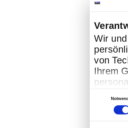
Verant
Wir un
persönli
von Tec
Ihrem G
persona
Werbung
Einwilligungsauswah
Notwend
Entwick
entsche
nutzt. S