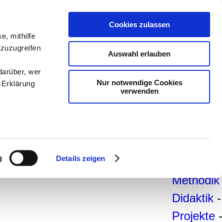
teachSa
Cookies zulassen
Arbeitsb
e, mithilfe
 zuzugreifen
Arbeitste
Auswahl erlauben
-
Deutsc
darüber, wer
Nur notwendige Cookies
-Erklärung
Geschich
verwenden
Politik
-
Pädagogi
enau sein
Psycholo
fizieren
g
Details zeigen
Medien
-
Ihre
Methodik
Didaktik
-
le Medien
Projekte
ir