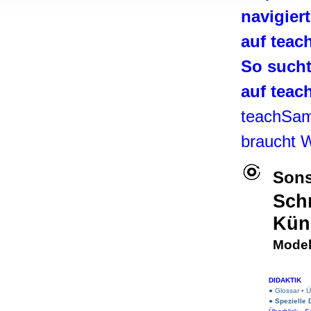
, Werbung
navigier
ren Daten
auf tea
ienste
So such
auf tea
teachSa
braucht 
Sons
Sch
Küns
Model
DIDAKTIK
● Glossar
▪
Ü
●
Spezielle 