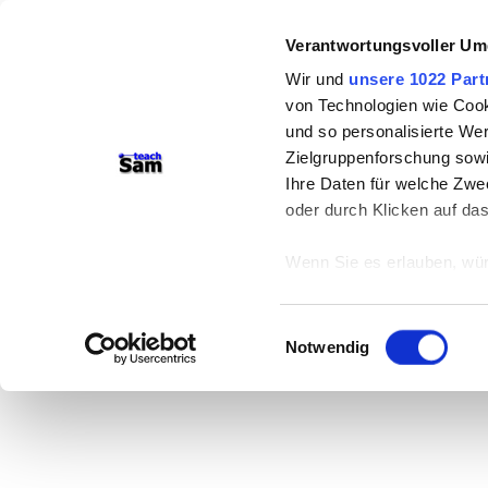
Verantwortungsvoller Um
Wir und
unsere 1022 Part
von Technologien wie Cook
und so personalisierte We
Zielgruppenforschung sowi
Ihre Daten für welche Zwec
oder durch Klicken auf da
Wenn Sie es erlauben, wür
Informationen über
können
Einwilligungsauswahl
Ihr Gerät durch ak
Notwendig
Erfahren Sie mehr darüber,
Präferenzen im
Abschnitt
Wir verwenden Cookies, um
anbieten zu können und di