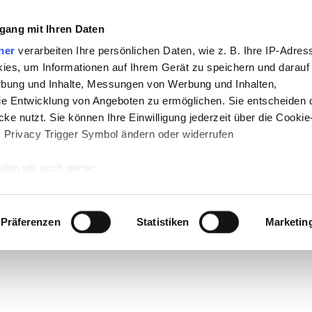
gang mit Ihren Daten
ner
verarbeiten Ihre persönlichen Daten, wie z. B. Ihre IP-Adress
ies, um Informationen auf Ihrem Gerät zu speichern und darauf
rbung und Inhalte, Messungen von Werbung und Inhalten,
e Entwicklung von Angeboten zu ermöglichen. Sie entscheiden 
ke nutzt. Sie können Ihre Einwilligung jederzeit über die Cookie
s Privacy Trigger Symbol ändern oder widerrufen
den wir auch gerne:
 Ihre geografische Lage erfassen, welche bis auf einige Meter g
tives Scannen nach bestimmten Merkmalen (Fingerprinting) identi
Präferenzen
Statistiken
Marketin
 wie Ihre persönlichen Daten verarbeitet werden, und legen Sie 
 Einzelheiten
fest.
 Inhalte und Anzeigen zu personalisieren, Funktionen für sozia
e Zugriffe auf unsere Website zu analysieren. Außerdem geben w