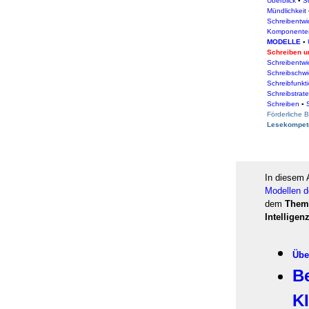
Überblick
▪
Sc
Mündlichkeit
Schreibentwi
Komponente
MODELLE
▪
Schreiben un
Schreibentwi
Schreibschwi
Schreibfunkt
Schreibstrat
Schreiben
▪
Förderliche 
Lesekompet
In diesem 
Modellen d
dem
Thema
Intelligen
Übe
B
KI