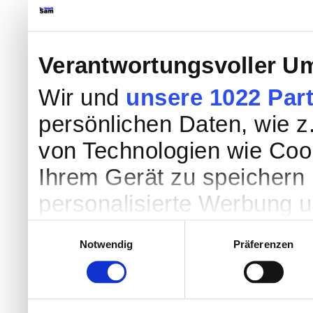
Verantwortungsvoller Um
Wir und
unsere 1022 Par
persönlichen Daten, wie z.
von Technologien wie Coo
Ihrem Gerät zu speichern 
personalisierte Werbung 
Werbung und Inhalten, Zi
Einwilligungsauswahl
Notwendig
Präferenzen
Entwicklung von Angebote
entscheiden darüber, wer
nutzt. Sie können Ihre Einw