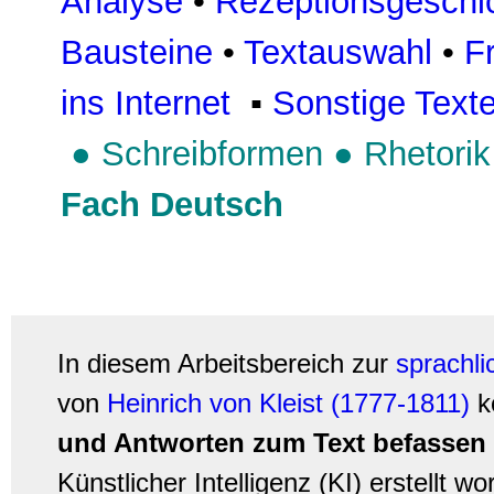
Analyse
•
Rezeptionsgeschi
Bausteine
•
Textauswahl
•
F
ins Internet
▪
Sonstige Text
●
Schreibformen
●
Rhetorik
Fach Deutsch
In diesem Arbeitsbereich zur
sprachl
von
Heinrich von Kleist (1777-1811)
k
und Antworten zum Text befassen
Künstlicher Intelligenz (KI) erstellt wo