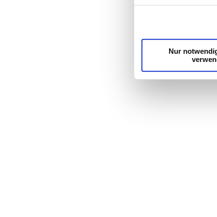
die Zugriffe auf unse
unsere Partner für so
möglicherweise mit we
Dienste gesammelt ha
Nur notwendi
verwen