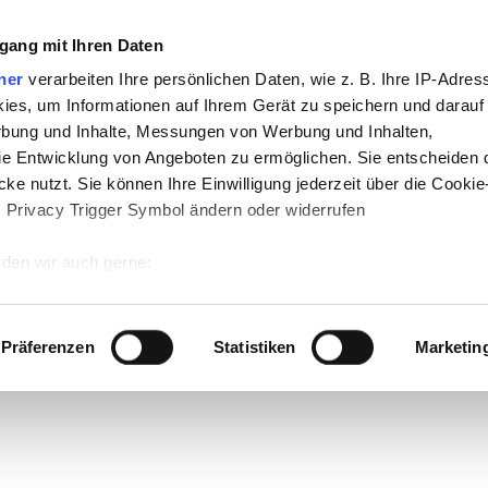
gang mit Ihren Daten
ner
verarbeiten Ihre persönlichen Daten, wie z. B. Ihre IP-Adress
ies, um Informationen auf Ihrem Gerät zu speichern und darauf
rbung und Inhalte, Messungen von Werbung und Inhalten,
e Entwicklung von Angeboten zu ermöglichen. Sie entscheiden 
ke nutzt. Sie können Ihre Einwilligung jederzeit über die Cookie
s Privacy Trigger Symbol ändern oder widerrufen
den wir auch gerne:
 Ihre geografische Lage erfassen, welche bis auf einige Meter g
tives Scannen nach bestimmten Merkmalen (Fingerprinting) identi
Präferenzen
Statistiken
Marketin
 wie Ihre persönlichen Daten verarbeitet werden, und legen Sie 
 Einzelheiten
fest.
 Inhalte und Anzeigen zu personalisieren, Funktionen für sozia
e Zugriffe auf unsere Website zu analysieren. Außerdem geben w