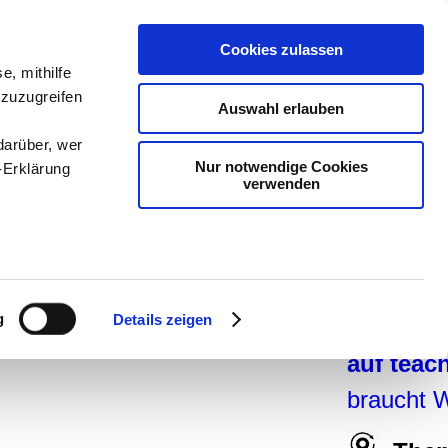
teachSa
Cookies zulassen
Arbeitsb
e, mithilfe
 zuzugreifen
Arbeitste
Auswahl erlauben
Geschich
darüber, wer
Nur notwendige Cookies
-Erklärung
Pädagogi
verwenden
Medien
-
Didaktik
enau sein
navigier
fizieren
g
Details zeigen
teachSa
Ihre
auf tea
braucht 
le Medien
ir