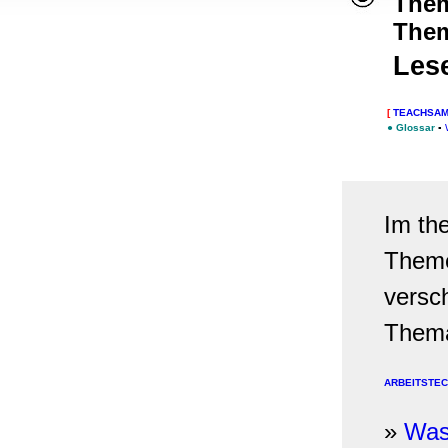
Them
, Werbung
Them
ren Daten
ienste
Les
[
TEACHSAM
●
Glossar
▪
Im th
Theme
versc
Them
ARBEITSTEC
»
Was