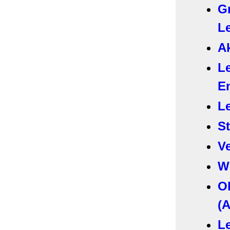
G
L
Ak
Le
E
Le
St
V
W
O
(
Le