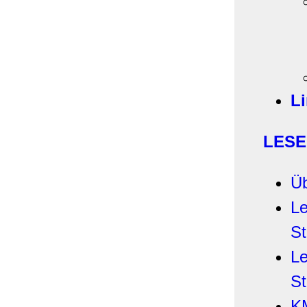
Li
LES
Üb
Le
St
Le
St
K