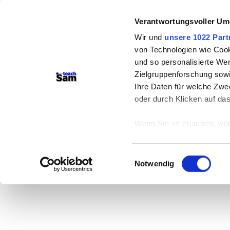
Verantwortungsvoller Um
Wir und
unsere 1022 Part
von Technologien wie Cook
und so personalisierte We
Zielgruppenforschung sowi
Ihre Daten für welche Zwec
oder durch Klicken auf da
Wenn Sie es erlauben, wür
Informationen über
können
Einwilligungsauswahl
Ihr Gerät durch ak
Notwendig
Erfahren Sie mehr darüber,
Präferenzen im
Abschnitt
Wir verwenden Cookies, um
anbieten zu können und di