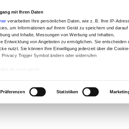
gang mit Ihren Daten
ner
verarbeiten Ihre persönlichen Daten, wie z. B. Ihre IP-Adress
ies, um Informationen auf Ihrem Gerät zu speichern und darauf
rbung und Inhalte, Messungen von Werbung und Inhalten,
e Entwicklung von Angeboten zu ermöglichen. Sie entscheiden 
ke nutzt. Sie können Ihre Einwilligung jederzeit über die Cookie
s Privacy Trigger Symbol ändern oder widerrufen
den wir auch gerne:
 Ihre geografische Lage erfassen, welche bis auf einige Meter g
tives Scannen nach bestimmten Merkmalen (Fingerprinting) identi
Präferenzen
Statistiken
Marketin
 wie Ihre persönlichen Daten verarbeitet werden, und legen Sie 
 Einzelheiten
fest.
 Inhalte und Anzeigen zu personalisieren, Funktionen für sozia
e Zugriffe auf unsere Website zu analysieren. Außerdem geben w