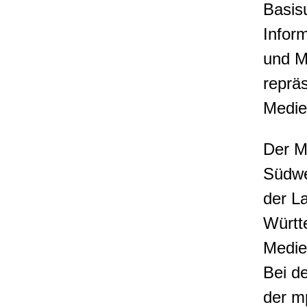
Basis
Infor
und Me
reprä
Medie
Der M
Südwe
der L
Württ
Medie
Bei d
der m