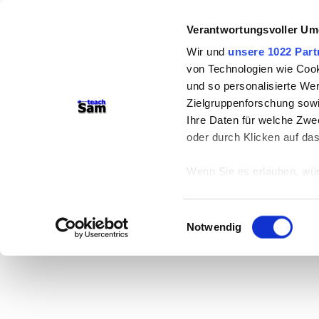
Verantwortungsvoller Um
Wir und
unsere 1022 Part
von Technologien wie Cook
und so personalisierte We
Zielgruppenforschung sowi
Ihre Daten für welche Zwec
oder durch Klicken auf da
Wenn Sie es erlauben, wür
Informationen über
können
Einwilligungsauswahl
Ihr Gerät durch ak
Notwendig
Erfahren Sie mehr darüber,
Präferenzen im
Abschnitt
Wir verwenden Cookies, um
anbieten zu können und di