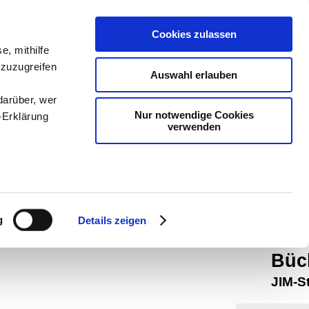
teachSam
Cookies zulassen
Arbeitste
e, mithilfe
 zuzugreifen
Geschich
Auswahl erlauben
Psycholo
darüber, wer
Nur notwendige Cookies
-Erklärung
Didaktik
verwenden
man auf
auf tea
enau sein
Werbung
fizieren
g
Details zeigen
Ihre
Them
Büc
JIM-S
le Medien
ir