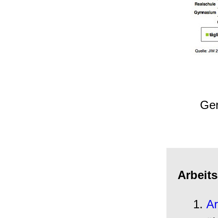
Ger
Arbeit
Ar