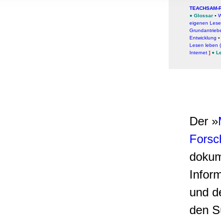
, Werbung
TEACHSAM-
ren Daten
●
Glossar
▪
W
eigenen Lese
ienste
Grundantrieb
Entwicklung
Lesen leben 
Internet
]
●
L
Der »
Forsc
dokum
Infor
und d
den S