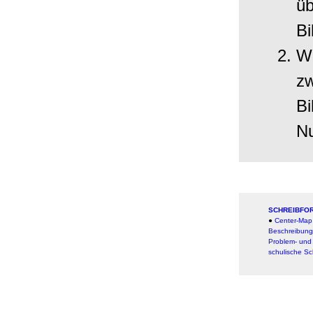
üb
Bi
Wo
zw
Bi
Nu
SCHREIBFOR
●
Center-Map
Beschreibung
Problem- und
schulische Sc