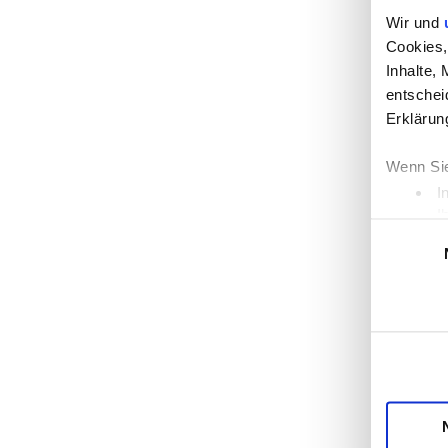
Wir und
Cookies,
Inhalte,
entschei
Erklärun
Wenn Sie
I
I
Einwilligun
Erfahren
Einzelhe
Wir verw
die Zugr
unsere P
mögliche
Dienste 