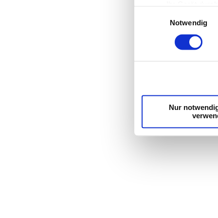
Ihr Gerät durc
Einwilligungsauswahl
Erfahren Sie mehr dar
Notwendig
Einzelheiten
fest.
Wir verwenden Cookies
die Zugriffe auf unse
unsere Partner für so
möglicherweise mit we
Dienste gesammelt ha
Nur notwendi
verwen