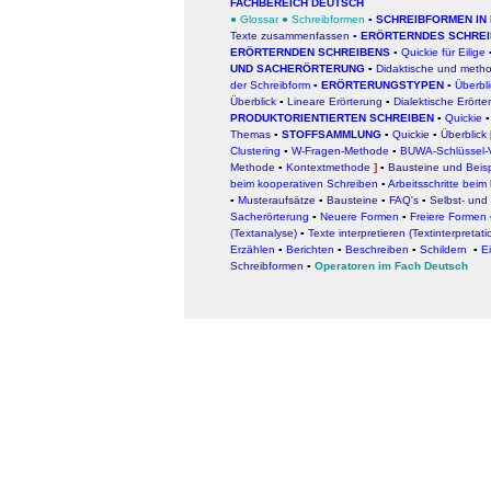
FACHBEREICH DEUTSCH
●
Glossar
●
Schreibformen
▪
SCHREIBFORMEN IN
Texte zusammenfassen
▪
ERÖRTERNDES SCHRE
ERÖRTERNDEN SCHREIBENS
▪
Quickie für Eilige
UND SACHERÖRTERUNG
▪
Didaktische und meth
der Schreibform
▪
ERÖRTERUNGSTYPEN
▪
Überbli
Überblick
▪
Lineare Erörterung
▪
Dialektische Erörte
PRODUKTORIENTIERTEN SCHREIBEN
▪
Quickie
▪
Themas
▪
STOFFSAMMLUNG
▪
Quickie
▪
Überblick
Clustering
▪
W-Fragen-Methode
▪
BUWA-Schlüssel-
Methode
▪
Kontextmethode
]
▪
Bausteine und Beisp
beim kooperativen Schreiben
▪
Arbeitsschritte bei
▪
Musteraufsätze
▪
Bausteine
▪
FAQ's
▪
Selbst- und
Sacherörterung
▪
Neuere Formen
▪
Freiere Formen
(Textanalyse)
▪
Texte interpretieren (Textinterpretati
Erzählen
▪
Berichten
▪
Beschreiben
▪
Schildern
▪
E
Schreibformen
▪
Operatoren im Fach Deutsch