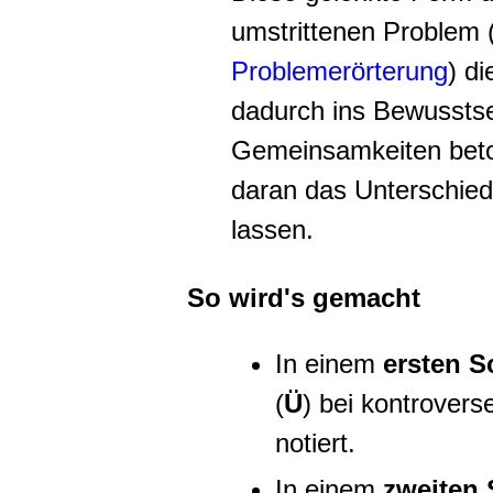
umstrittenen Problem 
Problemerörterung
) d
dadurch ins Bewusstse
Gemeinsamkeiten beto
daran das Unterschiedl
lassen.
So wird's gemacht
In einem
ersten Sc
(
Ü
) bei kontrover
notiert.
In einem
zweiten 