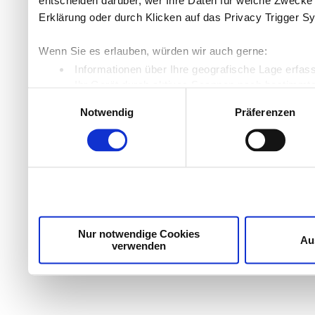
entscheiden darüber, wer Ihre Daten für welche Zwecke n
Erklärung oder durch Klicken auf das Privacy Trigger S
Wenn Sie es erlauben, würden wir auch gerne:
Informationen über Ihre geografische Lage erfas
Ihr Gerät durch aktives Scannen nach bestimmten
Einwilligungsauswahl
Erfahren Sie mehr darüber, wie Ihre persönlichen Daten
Notwendig
Präferenzen
Einzelheiten
fest.
Wir verwenden Cookies, um Inhalte und Anzeigen zu per
die Zugriffe auf unsere Website zu analysieren. Außer
unsere Partner für soziale Medien, Werbung und Analyse
möglicherweise mit weiteren Daten zusammen, die Sie ih
Dienste gesammelt haben.
Nur notwendige Cookies
Au
verwenden