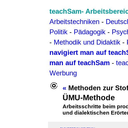
teachSam- Arbeitsberei
Arbeitstechniken
-
Deutsc
Politik
-
Pädagogik
-
Psyc
-
Methodik und Didaktik
-
navigiert man auf teac
man auf teachSam
-
tea
Werbung
«
Methoden zur Sto
ÜMU-Methode
Arbeitsschritte beim pro
und dialektischen Erört