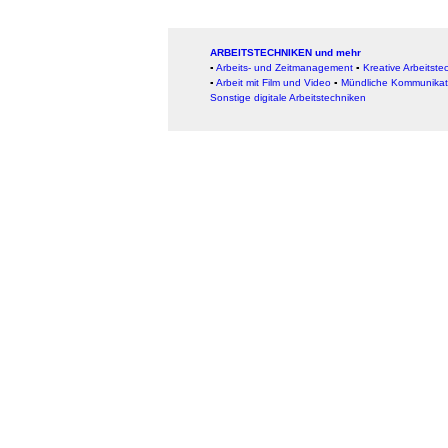
ARBEITSTECHNIKEN und mehr
▪
Arbeits- und Zeitmanagement
▪
Kreative Arbeitste
▪
Arbeit mit Film und Video
▪
Mündliche Kommunikat
Sonstige digitale Arbeitstechniken