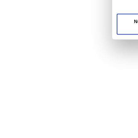
unsere Pa
möglicher
Dienste 
N