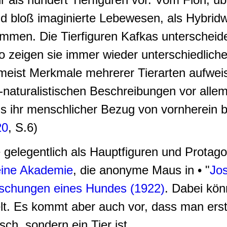
d bloß imaginierte Lebewesen, als Hybrid
kommen. Die Tierfiguren Kafkas unterscheid
zeigen sie immer wieder unterschiedliche
meist Merkmale mehrerer Tierarten aufwei
i-naturalistischen Beschreibungen vor allem
ngs ihr menschlicher Bezug von vornherein 
20
, S.6)
elegentlich als Hauptfiguren und Protagoni
 eine Akademie
, die anonyme Maus in • "
Jos
schungen eines Hundes (1922)
. Dabei kön
lt. Es kommt aber auch vor, dass man erst
ch, sondern ein Tier ist.