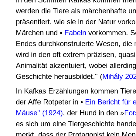
werden die Tiere als märchenhafte un
präsentiert, wie sie in der Natur vor
Märchen und •
Fabeln
vorkommen. So 
Endes durchkonstruierte Wesen, die 
wird in den oft extrem präzisen, quas
Animalität akzentuiert, wobei allerdi
Geschichte herausbildet." (
Mihály 20
In Kafkas Erzählungen kommen Tiere g
der Affe Rotpeter in •
Ein Bericht für
Mäuse" (1924)
, der Hund in den »
For
es sich um eine Tiergeschichte hande
merkt, dass der Protagonist kein Mens