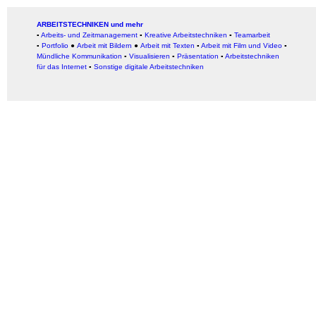
ARBEITSTECHNIKEN und mehr
▪
Arbeits- und Zeitmanagement
▪
Kreative Arbeitstechniken
▪
Teamarbeit
▪
Portfolio
●
Arbeit mit Bildern
●
Arbeit
mit Texten
▪
Arbeit mit Film und Video
▪
Mündliche Kommunikation
▪
Visualisieren
▪
Präsentation
▪
Arbeitstechniken
für das Internet
▪
Sonstige digitale Arbeitstechniken