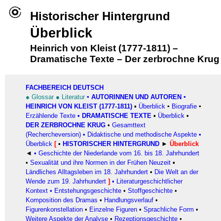
Historischer Hintergrund
Überblick
Heinrich von Kleist (1777-1811)
–
Dramatische Texte
–
Der zerbrochne Krug
FACHBEREICH DEUTSCH
●
Glossar
●
Literatur
▪
AUTORINNEN UND AUTOREN
▪
HEINRICH VON KLEIST (1777-1811)
▪
Überblick
▪
Biografie
▪
Erzählende Texte
•
DRAMATISCHE TEXTE
▪
Überblick
•
DER ZERBROCHNE KRUG
•
Gesamttext
(Rechercheversion)
•
Didaktische und methodische Aspekte
•
Überblick
[
•
HISTORISCHER HINTERGRUND
►
Überblick
◄
• Geschichte der Niederlande vom 16. bis 18. Jahrhundert
•
Sexualität und ihre Normen in der Frühen Neuzeit
▪
Ländliches Alltagsleben im 18. Jahrhundert
•
Die Welt an der
Wende zum 19. Jahrhundert
]
•
Literaturgeschichtlicher
Kontext
•
Entstehungsgeschichte
•
Stoffgeschichte
•
Komposition des Dramas
•
Handlungsverlauf
•
Figurenkonstellation
•
Einzelne Figuren
•
Sprachliche Form
•
Weitere Aspekte der Analyse
•
Rezeptionsgeschichte
•