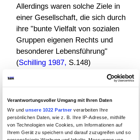
Allerdings waren solche Ziele in
einer Gesellschaft, die sich durch
ihre "bunte Vielfalt von sozialen
Gruppen eigenen Rechts und
besonderer Lebensführung"
(
Schilling 1987,
S.148)
auszeichnete, auch in ländlichen
Gebieten nicht einfach
umzusetzen, wo vieles selbst
Verantwortungsvoller Umgang mit Ihren Daten
ohne ordentliche Gerichtsbarkeit
Wir und
unsere 1022 Partner
verarbeiten Ihre
nach eigenen Regeln entschieden
persönlichen Daten, wie z. B. Ihre IP-Adresse, mithilfe
von Technologien wie Cookies, um Informationen auf
wurde.
Ihrem Gerät zu speichern und darauf zuzugreifen und so
personalisierte Werbung und Inhalte, Messungen von