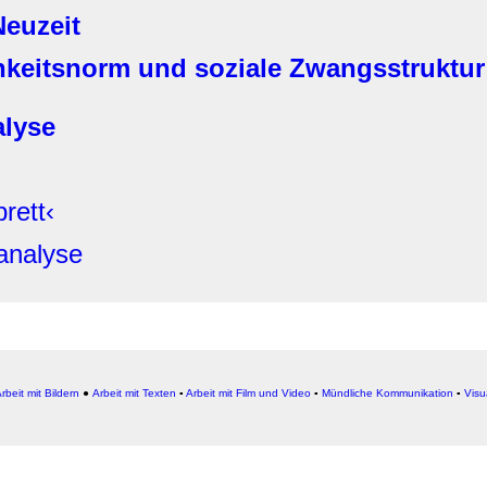
Neuzeit
chkeitsnorm und soziale Zwangsstruktur
alyse
rett‹
analyse
rbeit mit Bildern
●
Arbeit
mit Texten
▪
Arbeit mit Film und Video
▪
Mündliche Kommunikation
▪
Visu