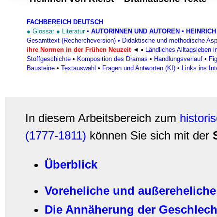
Informationen zu Ihrer Ve
und Analysen weiter. Unse
FACHBEREICH DEUTSCH
zusammen, die Sie ihnen b
●
Glossar
●
Literatur
▪
AUTORINNEN UND AUTOREN
▪ HEINRICH
gesammelt haben.
Gesamttext (Rechercheversion)
•
Didaktische und methodische As
ihre Normen in der Frühen Neuzeit
◄
▪
Ländliches Alltagsleben i
Stoffgeschichte
•
Komposition des Dramas
•
Handlungsverlauf
•
Fi
Bausteine
•
Textauswahl
•
Fragen und Antworten (KI)
•
Links ins Int
In diesem Arbeitsbereich zum
histori
(1777-1811)
können Sie sich mit der
S
Überblick
Voreheliche und außereheliche 
Die Annäherung der Geschlech