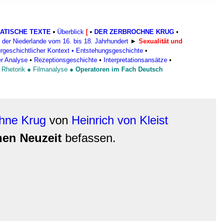
, Werbung
ren Daten
ienste
ATISCHE TEXTE
▪
Überblick
[
•
DER ZERBROCHNE KRUG
•
der Niederlande vom 16. bis 18. Jahrhundert
►
Sexualität und
urgeschichtlicher Kontext
•
Entstehungsgeschichte
•
er Analyse
•
Rezeptionsgeschichte
•
Interpretationsansätze
•
●
Rhetorik
●
Filmanalyse
●
Operatoren im Fach Deutsch
chne Krug
von
Heinrich von Kleist
hen Neuzeit
befassen.