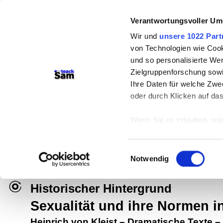
Verantwortungsvoller Um
Wir und
unsere 1022 Part
von Technologien wie Cook
und so personalisierte We
Zielgruppenforschung sowi
Ihre Daten für welche Zwec
oder durch Klicken auf da
teachSam- Arbeitsbereiche:
Wenn Sie es erlauben, wür
Arbeitstechniken
-
Deutsch
-
Geschichte
Informationen über
können
Didaktik
-
Projekte
-
So navigiert man 
Einwilligungsauswahl
Ihr Gerät durch ak
Notwendig
Werbung
Erfahren Sie mehr darüber,
Präferenzen im
Abschnitt
Historischer Hintergrund
Sexualität und ihre Normen i
Wir verwenden Cookies, um
anbieten zu können und di
Heinrich von Kleist
–
Dramatische Texte
–