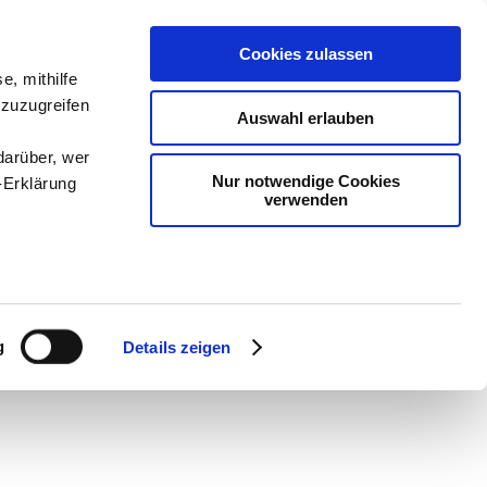
Cookies zulassen
e, mithilfe
 zuzugreifen
Auswahl erlauben
darüber, wer
Nur notwendige Cookies
-Erklärung
verwenden
en
-
Methodik und
enau sein
Sam
-
teachSam braucht
fizieren
g
Details zeigen
Ihre
le Medien
ir