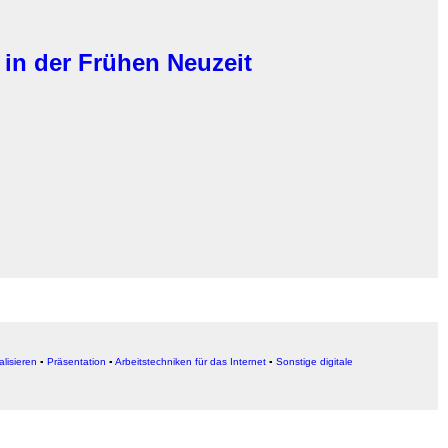
 in der Frühen Neuzeit
alisieren
▪
Präsentation
▪
Arbeitstechniken für das Internet
▪
Sonstige digitale