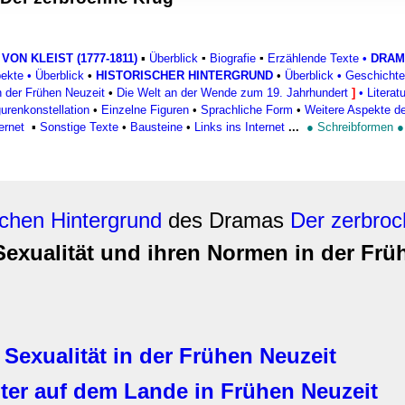
rwendung unserer Website an unsere Partner für soziale Medien
re Partner führen diese Informationen möglicherweise mit weite
ereitgestellt haben oder die sie im Rahmen Ihrer Nutzung der D
 VON KLEIST (1777-1811)
▪
Überblick
▪
Biografie
▪
Erzählende Texte
•
DRAM
pekte
•
Überblick
•
HISTORISCHER HINTERGRUND
•
Überblick
•
Geschichte 
n der Frühen Neuzeit
•
Die Welt an der Wende zum 19. Jahrhundert
]
•
Literat
gurenkonstellation
•
Einzelne Figuren
•
Sprachliche Form
•
Weitere Aspekte d
ernet
▪
Sonstige Texte
•
Bausteine
•
Links ins Internet
...
●
Schreibformen
schen Hintergrund
des Dramas
Der zerbro
exualität und ihren Normen in der Frü
Sexualität in der Frühen Neuzeit
ter auf dem Lande in Frühen Neuzeit