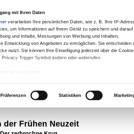
gang mit Ihren Daten
ner
verarbeiten Ihre persönlichen Daten, wie z. B. Ihre IP-Adress
ies, um Informationen auf Ihrem Gerät zu speichern und darauf
rbung und Inhalte, Messungen von Werbung und Inhalten,
e Entwicklung von Angeboten zu ermöglichen. Sie entscheiden 
ke nutzt. Sie können Ihre Einwilligung jederzeit über die Cookie
s Privacy Trigger Symbol ändern oder widerrufen
den wir auch gerne:
-
Politik
-
Pädagogik
-
Psychologie
-
Medi
 Ihre geografische Lage erfassen, welche bis auf einige Meter g
auf teachSam
-
So sucht man auf teach
tives Scannen nach bestimmten Merkmalen (Fingerprinting) identi
Präferenzen
Statistiken
Marketin
 wie Ihre persönlichen Daten verarbeitet werden, und legen Sie 
 Einzelheiten
fest.
n der Frühen Neuzeit
 Inhalte und Anzeigen zu personalisieren, Funktionen für sozia
e Zugriffe auf unsere Website zu analysieren. Außerdem geben w
Der zerbrochne Krug