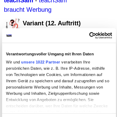
teachSam
-
teachSam
braucht Werbung
Variant (12. Auftritt)
Fragen und Antworten (KI)
Heinrich von Kleist
–
Der zerbrochne
Krug
–
Handlungsverlauf
– Einzelne
Szenen
Verantwortungsvoller Umgang mit Ihren Daten
Wir und
unsere 1022 Partner
verarbeiten Ihre
FACHBEREICH DEUTSCH
persönlichen Daten, wie z. B. Ihre IP-Adresse, mithilfe
●
Glossar
●
Literatur
▪
AUTORINNEN UND AUTOREN
▪ HEINRICH VON
von Technologien wie Cookies, um Informationen auf
KLEIST (1777-1811)
▪
Überblick
▪
Biografie
▪
Erzählende Texte
•
DRAMATISCHE TEXTE
▪
Überblick
•
DER ZERBROCHNE KRUG
•
Ihrem Gerät zu speichern und darauf zuzugreifen und so
Gesamttext (Rechercheversion)
•
Didaktische und methodische Aspekte
•
Überblick
•
Historischer Hintergrund
•
Literaturgeschichtlicher Kontext
•
personalisierte Werbung und Inhalte, Messungen von
Entstehungsgeschichte
•
Stoffgeschichte
•
Komposition des Dramas
•
Werbung und Inhalten, Zielgruppenforschung sowie
HANDLUNGSVERLAUF
•
Überblick
•
Analytische Dramenstruktur
•
Szenenüberblick
•
EINZELNE SZENEN
•
Überblick
•
1. Auftritt
•
2. Auftritt
•
3.
Entwicklung von Angeboten zu ermöglichen. Sie
Auftritt
•
4. Auftritt
•
5. Auftritt
•
6. Auftritt
•
7. Auftritt
•
8.Auftritt
•
9. Auftritt
•
entscheiden darüber, wer Ihre Daten für welche Zwecke
10. Auftritt
•
11. Auftritt
•
12. Auftritt
•
13. Auftritt
[
•
VARIANT (12. Auftritt)
•
Text
•
Didaktische und methodische Aspekte
•
Aspekte der Szenenanalyse
•
nutzt. Sie können Ihre Einwilligung jederzeit über die
Bausteine
►
Fragen und Antworten (KI)
◄
]
•
Bausteine
•
Bausteine
•