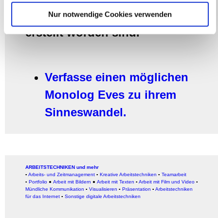
Partner führen diese Informationen möglicherweise mit
Künstlicher Intelligenz (KI)
Nur notwendige Cookies verwenden
weiteren Daten zusammen, die Sie ihnen bereitgestellt
haben oder die sie im Rahmen Ihrer Nutzung der Dienste
erstellt worden sind.
gesammelt haben.
Verfasse einen möglichen
Monolog Eves zu ihrem
Sinneswandel.
ARBEITSTECHNIKEN und mehr
▪
Arbeits- und Zeitmanagement
▪
Kreative Arbeitstechniken
▪
Teamarbeit
▪
Portfolio
●
Arbeit mit Bildern
●
Arbeit
mit Texten
▪
Arbeit mit Film und Video
▪
Mündliche Kommunikation
▪
Visualisieren
▪
Präsentation
▪
Arbeitstechniken
für das Internet
▪
Sonstige digitale Arbeitstechniken