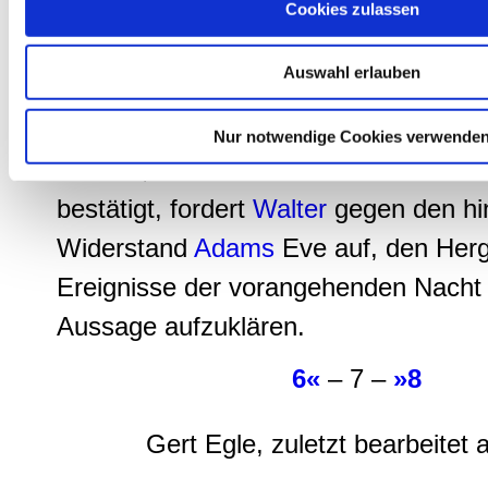
können, weil dieser ihm Sandkörner i
Cookies zulassen
geworfen habe. Bei dessen Flucht a
Auswahl erlauben
habe er ihm noch mit einem Schlag a
eine Kopfwunde beigebracht. Da
Mar
Nur notwendige Cookies verwende
besteht, dass
Eve
noch einmal ihre V
bestätigt, fordert
Walter
gegen den hi
Widerstand
Adams
Eve auf, den Her
Ereignisse der vorangehenden Nacht m
Aussage aufzuklären.
6«
– 7 –
»8
Gert Egle, zuletzt bearbeitet