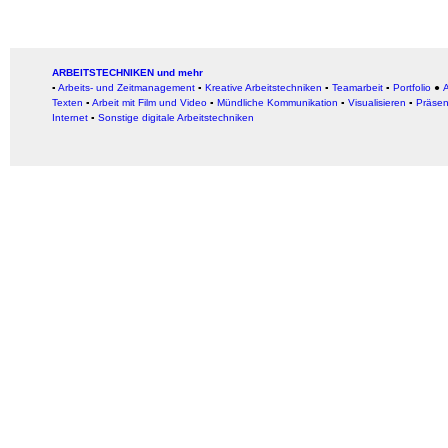
ARBEITSTECHNIKEN und mehr
▪
Arbeits- und Zeitmanagement
▪
Kreative Arbeitstechniken
▪
Teamarbeit
▪
Portfolio
●
A
Texten
▪
Arbeit mit Film und Video
▪
Mündliche Kommunikation
▪
Visualisieren
▪
Präsen
Internet
▪
Sonstige digitale Arbeitstechniken