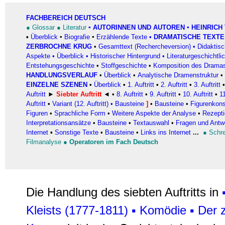
FACHBEREICH DEUTSCH
●
Glossar
●
Literatur
▪
AUTORINNEN UND AUTOREN
▪ HEINRICH 
▪
Überblick
▪
Biografie
▪
Erzählende Texte
•
DRAMATISCHE TEXTE
ZERBROCHNE KRUG
•
Gesamttext (Rechercheversion)
•
Didaktis
Aspekte
•
Überblick
•
Historischer Hintergrund
•
Literaturgeschichtli
Entstehungsgeschichte
•
Stoffgeschichte
•
Komposition des Drama
HANDLUNGSVERLAUF
•
Überblick
•
Analytische Dramenstruktur
•
EINZELNE SZENEN
•
Überblick
•
1. Auftritt
•
2. Auftritt
•
3. Auftritt
Auftritt
►
Siebter Auftritt
◄ •
8. Auftritt
•
9. Auftritt
•
10. Auftritt
•
11
Auftritt
•
Variant (12. Auftritt)
•
Bausteine
]
•
Bausteine
•
Figurenkons
Figuren
•
Sprachliche Form
•
Weitere Aspekte der Analyse
•
Rezepti
Interpretationsansätze
•
Bausteine
•
Textauswahl
•
Fragen und Antwo
Internet
▪
Sonstige Texte
•
Bausteine
•
Links ins Internet
...
●
Schr
Filmanalyse
●
Operatoren im Fach Deutsch
Die Handlung des siebten Auftritts in
Kleists (1777-1811)
▪
Komödie
▪
Der 