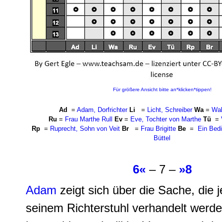
Für größere Ansicht bitte an*klicken*tippen!
Ad
=
Adam, Dorfrichter
Li
=
Licht, Schreiber
Wa
=
Wal
Ru
=
Frau Marthe Rull
Ev
=
Eve, Tochter von Marthe
Tü
=
Rp
=
Ruprecht, Sohn von Veit
Br
=
Frau Brigitte
Be
=
Ein Bedi
Büttel
6«
– 7 –
»8
Adam
zeigt sich über die Sache, die j
seinem Richterstuhl verhandelt werden 