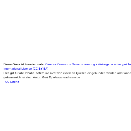
Dieses Werk ist lizenziert unter
Creative Commons Namensnennung - Weitergabe unter gleich
International License
(CC-BY-SA)
Dies gilt für alle Inhalte, sofern sie nicht von
externen Quellen eingebunden werden oder ander
gekennzeichnet sind. Autor: Gert Egle/www.teachsam.de
-
CC-Lizenz