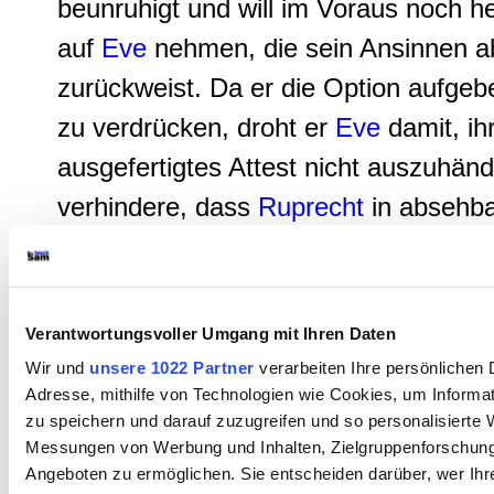
beunruhigt und will im Voraus noch he
auf
Eve
nehmen, die sein Ansinnen a
zurückweist. Da er die Option aufgeb
zu verdrücken, droht er
Eve
damit, ih
ausgefertigtes Attest nicht auszuhänd
verhindere, dass
Ruprecht
in absehbar
Batavia krepiere, wenn sie sich jetzt n
verhalte. Im Verlauf der Verhandlung
vor dem Dorfrichter muss
Walter
imme
Verantwortungsvoller Umgang mit Ihren Daten
intervenieren, um einen verfahrensrec
Wir und
unsere 1022 Partner
verarbeiten Ihre persönlichen D
Adresse, mithilfe von Technologien wie Cookies, um Informa
ordnungsgemäßen Verlauf zu gewährl
zu speichern und darauf zuzugreifen und so personalisierte 
Marthe Rull
trägt ihre Version der Ere
Messungen von Werbung und Inhalten, Zielgruppenforschun
Angeboten zu ermöglichen. Sie entscheiden darüber, wer Ihr
vergangenen Nacht vor und schildert 