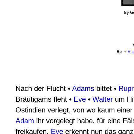
Rp
=
Rup
Nach der Flucht •
Adams
bittet •
Rupr
Bräutigams fleht •
Eve
•
Walter
um Hil
Ostindien verlegt, von wo kaum einer
Adam
ihr vorgelegt habe, für eine Fä
freikaufen.
Eve
erkennt nun das ganze