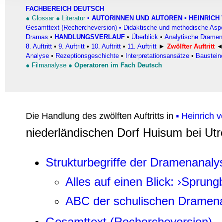
Informationen zu Ihrer Ve
FACHBEREICH DEUTSCH
und Analysen weiter. Unse
●
Glossar
●
Literatur
▪
AUTORINNEN UND AUTOREN
▪ HEINRICH 
Gesamttext (Rechercheversion)
•
Didaktische und methodische Asp
zusammen, die Sie ihnen b
Dramas
•
HANDLUNGSVERLAUF
•
Überblick
•
Analytische Dramen
gesammelt haben.
8. Auftritt
•
9. Auftritt
•
10. Auftritt
•
11. Auftritt
►
Zwölfter Auftritt
Analyse
•
Rezeptionsgeschichte
•
Interpretationsansätze
•
Baustein
●
Filmanalyse
●
Operatoren im Fach Deutsch
Die Handlung des zwölften Auftritts in
▪ Heinrich 
niederländischen Dorf Huisum bei Utr
Strukturbegriffe der Dramenanaly
Alles auf einen Blick: ›Sprungb
ABC der schulischen Dramen
Gesamttext (Rechercheversion)