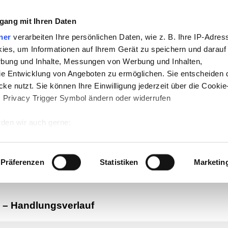
gang mit Ihren Daten
ner
verarbeiten Ihre persönlichen Daten, wie z. B. Ihre IP-Adress
ies, um Informationen auf Ihrem Gerät zu speichern und darauf
rbung und Inhalte, Messungen von Werbung und Inhalten,
e Entwicklung von Angeboten zu ermöglichen. Sie entscheiden 
ke nutzt. Sie können Ihre Einwilligung jederzeit über die Cookie
s Privacy Trigger Symbol ändern oder widerrufen
-
Politik
-
Pädagogik
-
Psychologie
-
Medi
den wir auch gerne:
auf teachSam
-
So sucht man auf teach
 Ihre geografische Lage erfassen, welche bis auf einige Meter g
tives Scannen nach bestimmten Merkmalen (Fingerprinting) identi
Präferenzen
Statistiken
Marketin
 wie Ihre persönlichen Daten verarbeitet werden, und legen Sie 
 Einzelheiten
fest.
–
Handlungsverlauf
 Inhalte und Anzeigen zu personalisieren, Funktionen für sozia
e Zugriffe auf unsere Website zu analysieren. Außerdem geben w