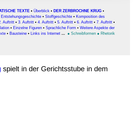
, Werbung
ren Daten
ATISCHE TEXTE
▪
Überblick
•
DER ZERBROCHNE KRUG
•
Entstehungsgeschichte
•
Stoffgeschichte
•
Komposition des
ienste
2. Auftritt
•
3. Auftritt
•
4. Auftritt
•
5. Auftritt
•
6. Auftritt
•
7. Auftritt
•
lation
•
Einzelne Figuren
•
Sprachliche Form
•
Weitere Aspekte der
exte
•
Bausteine
•
Links ins Internet
...
●
Schreibformen
●
Rhetorik
g
spielt in der Gerichtsstube in dem