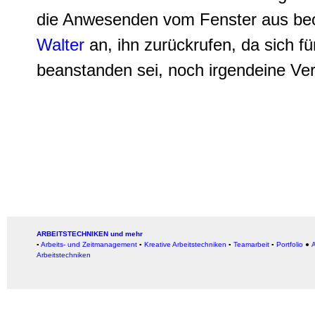
die Anwesenden vom Fenster aus beo
Walter
an, ihn zurückrufen, da sich f
beanstanden sei, noch irgendeine Ve
ARBEITSTECHNIKEN und mehr
▪
Arbeits- und Zeitmanagement
▪
Kreative Arbeitstechniken
▪
Teamarbeit
▪
Portfolio
●
A
Arbeitstechniken