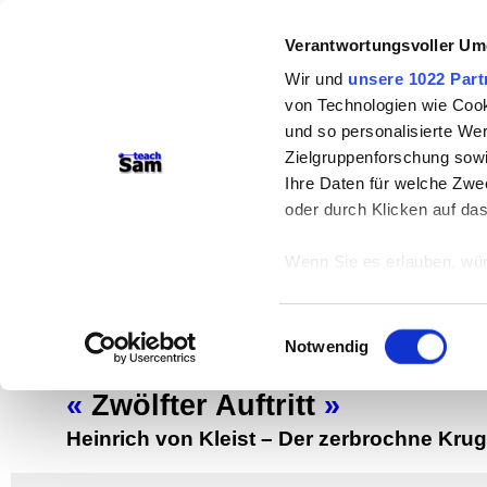
Verantwortungsvoller Um
Wir und
unsere 1022 Part
von Technologien wie Cook
und so personalisierte We
Zielgruppenforschung sowi
Ihre Daten für welche Zwec
teachSam- Arbeitsbereiche:
oder durch Klicken auf da
Arbeitstechniken
-
Deutsch
-
Geschichte
Wenn Sie es erlauben, wür
Didaktik
-
Projekte
-
So navigiert man 
Informationen über
Werbung
können
Einwilligungsauswahl
Ihr Gerät durch ak
Notwendig
Einzelne Szenen
Erfahren Sie mehr darüber,
Präferenzen im
Abschnitt
«
Zwölfter Auftritt
»
Heinrich von Kleist
–
Der zerbrochne Krug
Wir verwenden Cookies, um
anbieten zu können und di