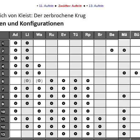
•
11. Auftritt
►
Zwölfter Auftritt
◄
•
13. Auftritt