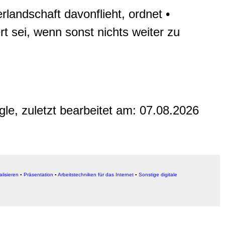
landschaft davonflieht, ordnet •
t sei, wenn sonst nichts weiter zu
gle, zuletzt bearbeitet am:
07.08.2026
alisieren
▪
Präsentation
▪
Arbeitstechniken für das Internet
▪
Sonstige digitale