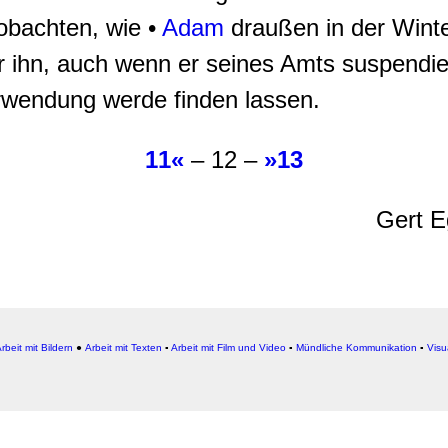
bachten, wie •
Adam
draußen in der Winter
ür ihn, auch wenn er seines Amts suspendier
rwendung werde finden lassen.
11«
– 12 –
»13
Gert E
rbeit mit Bildern
●
Arbeit
mit Texten
▪
Arbeit mit Film und Video
▪
Mündliche Kommunikation
▪
Visu