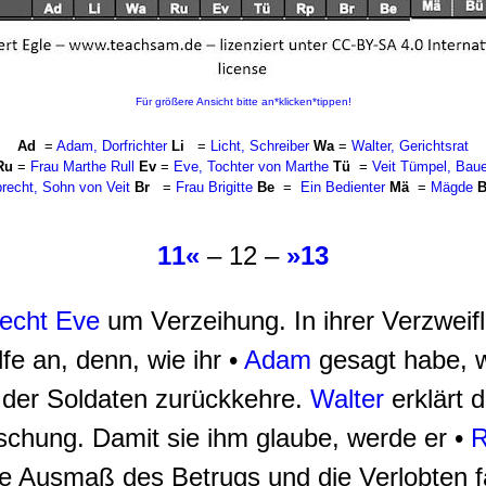
Für größere Ansicht bitte an*klicken*tippen!
Ad
=
Adam, Dorfrichter
Li
=
Licht, Schreiber
Wa
=
Walter, Gerichtsrat
Ru
=
Frau Marthe Rull
Ev
=
Eve, Tochter von Marthe
Tü
=
Veit Tümpel, Baue
recht, Sohn von Veit
Br
=
Frau Brigitte
Be
=
Ein Bedienter
Mä
=
Mägde
B
11«
– 12 –
»13
echt
Eve
um Verzeihung. In ihrer Verzweif
fe an, denn, wie ihr •
Adam
gesagt habe, w
 der Soldaten zurückkehre.
Walter
erklärt 
lschung. Damit sie ihm glaube, werde er •
R
 Ausmaß des Betrugs und die Verlobten fal