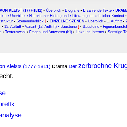
rwendung unserer Website an unsere Partner für soziale Medien
re Partner führen diese Informationen möglicherweise mit weite
VON KLEIST (1777-1811)
▪
Überblick
▪
Biografie
▪
Erzählende Texte
•
DRAM
ekte
•
Überblick
•
Historischer Hintergrund
•
Literaturgeschichtlicher Kontext
•
ereitgestellt haben oder die sie im Rahmen Ihrer Nutzung der D
struktur
•
Szenenüberblick
[
•
EINZELNE SZENEN
•
Überblick
•
1. Auftritt
•
◄
•
13. Auftritt
•
Variant (12. Auftritt)
•
Bausteine
]
•
Bausteine
•
Figurenkonstel
e
•
Textauswahl
•
Fragen und Antworten (KI)
•
Links ins Internet
▪
Sonstige T
zerbrochne Kru
von Kleists (1777-1811)
Drama
Der
echt.
se
rett‹
analyse