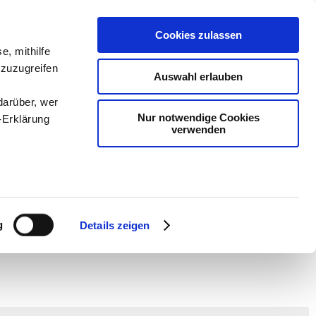
Cookies zulassen
e, mithilfe
 zuzugreifen
Auswahl erlauben
darüber, wer
Nur notwendige Cookies
-Erklärung
verwenden
en
-
Methodik und
Sam
-
teachSam braucht
enau sein
fizieren
g
Details zeigen
Ihre
le Medien
ir