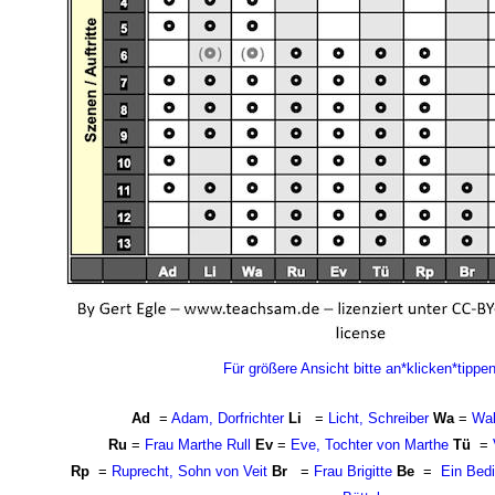
Für größere Ansicht bitte an*klicken*tippen
Ad
=
Adam, Dorfrichter
Li
=
Licht, Schreiber
Wa
=
Wal
Ru
=
Frau Marthe Rull
Ev
=
Eve, Tochter von Marthe
Tü
=
Rp
=
Ruprecht, Sohn von Veit
Br
=
Frau Brigitte
Be
=
Ein Bedi