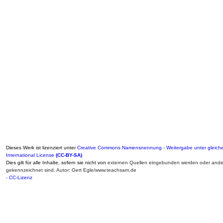
Dieses Werk ist lizenziert unter
Creative Commons Namensnennung - Weitergabe unter gleich
International License
(CC-BY-SA)
Dies gilt für alle Inhalte, sofern sie nicht von
externen Quellen eingebunden werden oder ander
gekennzeichnet sind. Autor: Gert Egle/www.teachsam.de
-
CC-Lizenz