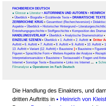
FACHBEREICH DEUTSCH
●
Glossar
●
Literatur
▪
AUTORINNEN UND AUTOREN
▪ HEINRICH 
▪
Überblick
▪
Biografie
▪
Erzählende Texte
•
DRAMATISCHE TEXTE
ZERBROCHNE KRUG
•
Gesamttext (Rechercheversion)
•
Didaktis
Aspekte
•
Überblick
•
Historischer Hintergrund
•
Literaturgeschichtli
Entstehungsgeschichte
•
Stoffgeschichte
•
Komposition des Drama
HANDLUNGSVERLAUF
•
Überblick
•
Analytische Dramenstruktur
•
EINZELNE SZENEN
•
Überblick
•
1. Auftritt
•
2. Auftritt
►
Dritter Au
Auftritt
•
6. Auftritt
•
7. Auftritt
•
8. Auftritt
•
9. Auftritt
•
10. Auftritt
•
1
13. Auftritt
•
Variant (12. Auftritt)
•
Bausteine
]
•
Bausteine
•
Figurenk
Figuren
•
Sprachliche Form
•
Weitere Aspekte der Analyse
•
Rezepti
Interpretationsansätze
•
Bausteine
•
Textauswahl
•
Fragen und Antwo
Internet
▪
Sonstige Texte
•
Bausteine
•
Links ins Internet
...
●
Schr
Filmanalyse
●
Operatoren im Fach Deutsch
Die Handlung des Einakters, und dam
dritten Auftritts in
▪ Heinrich von Kleis