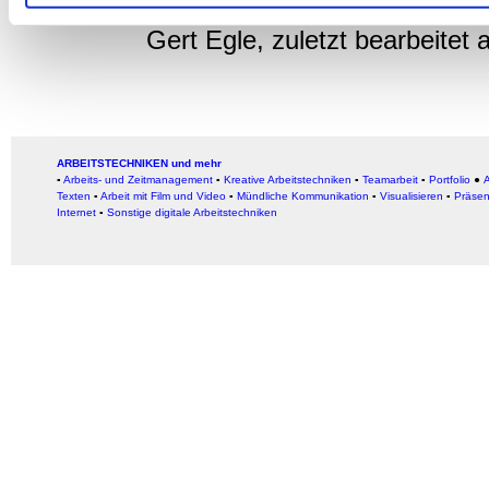
Gert Egle, zuletzt bearbeitet
ARBEITSTECHNIKEN und mehr
▪
Arbeits- und Zeitmanagement
▪
Kreative Arbeitstechniken
▪
Teamarbeit
▪
Portfolio
●
A
Texten
▪
Arbeit mit Film und Video
▪
Mündliche Kommunikation
▪
Visualisieren
▪
Präsen
Internet
▪
Sonstige digitale Arbeitstechniken