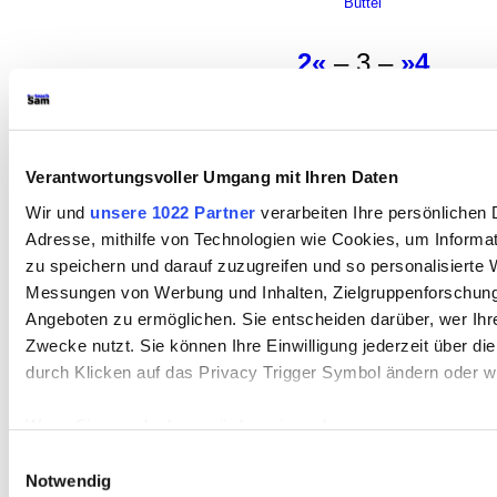
Büttel
2«
– 3 –
»4
Nachdem alle anderen abgegangen sin
Adam
seinem •
Schreiber Licht,
nach
Verantwortungsvoller Umgang mit Ihren Daten
vergewissert hat, dass am gleichen T
Wir und
unsere 1022 Partner
verarbeiten Ihre persönlichen D
ist und die Kläger schon vor der Türe
Adresse, mithilfe von Technologien wie Cookies, um Informa
zu speichern und darauf zuzugreifen und so personalisierte 
einem Alptraum. Er habe geträumt. da
Messungen von Werbung und Inhalten, Zielgruppenforschun
vor Gericht stünde und gleichzeitig a
Angeboten zu ermöglichen. Sie entscheiden darüber, wer Ihr
Zwecke nutzt. Sie können Ihre Einwilligung jederzeit über di
dem Richterstuhl über sich selbst ger
durch Klicken auf das Privacy Trigger Symbol ändern oder w
Auch wenn er sich als Angeklagter no
Wenn Sie es erlauben, würden wir auch gerne:
habe herauswinden wolle, habe er als
Informationen über Ihre geografische Lage erfassen, 
Einwilligungsauswahl
selbst verurteilt und seinen Hals ins 
Meter genau sein können
Notwendig