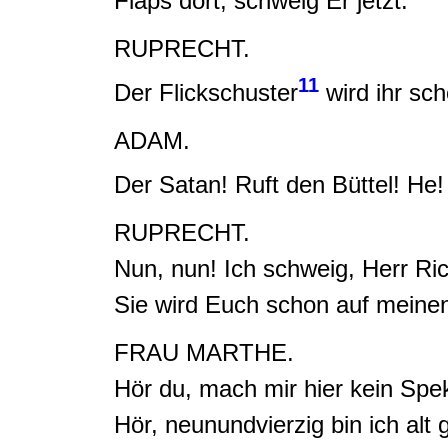
Flaps dort, schweig Er jetzt.
RUPRECHT.
11
Der
Flickschuster
wird ihr sch
ADAM.
Der Satan
!
Ruft den Büttel
! He
RUPRECHT.
Nun, nun! I
ch schweig, Herr Rich
Sie wird Euch schon auf mei
FRAU MARTHE.
Hör du, mach mir hier kein Spek
Hör,
neunundvierzig bin ich alt