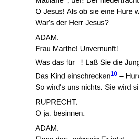
Maulaffe
, der! Der niederträcht
O Jesus!
Als ob sie eine Hure 
War's der Herr Jesus?
ADAM.
Frau Marthe! Unvernunft!
Was das für –! Laß Sie die
Jung
10
Das Kind
einschrecken
–
Hur
So wird's uns nichts.
Sie wird s
RUPRECHT.
O ja, besinnen.
ADAM.