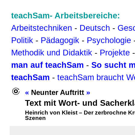
teachSam- Arbeitsbereiche:
Arbeitstechniken
-
Deutsch
-
Gesc
Politik
-
Pädagogik
-
Psychologie
Methodik und Didaktik
-
Projekte
man auf teachSam
-
So sucht m
teachSam
-
teachSam braucht W
«
Neunter Auftritt
»
Text mit Wort- und Sacherk
Heinrich von Kleist
–
Der zerbrochne K
Szenen