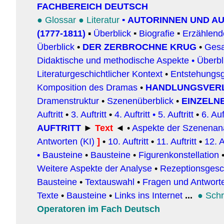
FACHBEREICH DEUTSCH
●
Glossar
●
Literatur
▪
AUTORINNEN UND A
(1777-1811)
▪
Überblick
▪
Biografie
▪
Erzählend
Überblick
•
DER ZERBROCHNE KRUG
•
Gesa
Didaktische und methodische Aspekte
•
Überbl
Literaturgeschichtlicher Kontext
•
Entstehungsg
Komposition des Dramas
•
HANDLUNGSVER
Dramenstruktur
•
Szenenüberblick
•
EINZELN
Auftritt
•
3. Auftritt
•
4. Auftritt
•
5. Auftritt
•
6. Auf
AUFTRITT
►
Text
◄
•
Aspekte der Szenenan
Antworten (KI)
]
•
10. Auftritt
•
11. Auftritt
•
12. A
•
Bausteine
•
Bausteine
•
Figurenkonstellation
Weitere Aspekte der Analyse
•
Rezeptionsgesc
Bausteine
•
Textauswahl
•
Fragen und Antworte
Texte
•
Bausteine
•
Links ins Internet
...
●
Schr
Operatoren im Fach Deutsch