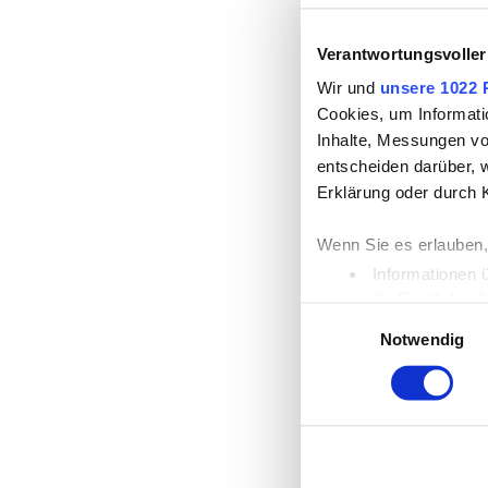
Verantwortungsvoller
Wir und
unsere 1022 
Cookies, um Informati
Inhalte, Messungen vo
entscheiden darüber, w
Erklärung oder durch 
Wenn Sie es erlauben,
Informationen 
Ihr Gerät durc
Einwilligungsauswahl
Erfahren Sie mehr dar
Notwendig
Einzelheiten
fest.
Wir verwenden Cookies
die Zugriffe auf unse
unsere Partner für so
möglicherweise mit we