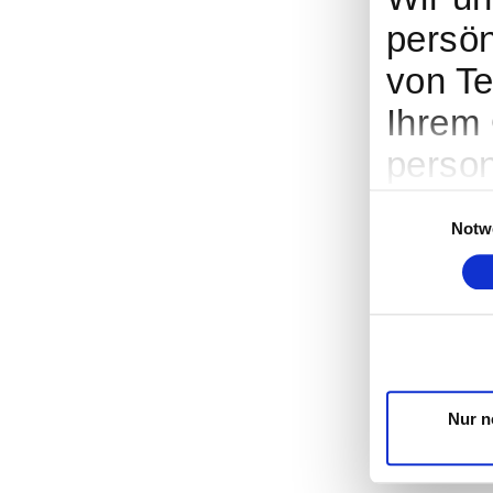
persön
von Te
Ihrem 
person
Werbun
Einwilligungsaus
Notw
Entwic
entsch
nutzt.
Cookie
Trigge
Nur n