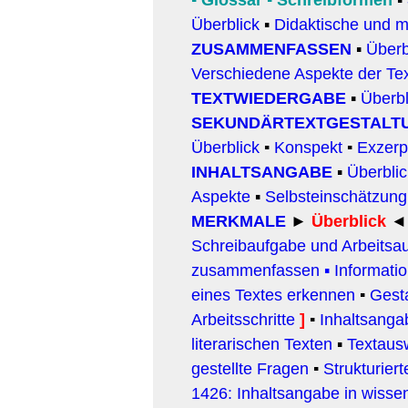
Überblick
▪
Didaktische und 
ZUSAMMENFASSEN
▪
Überb
Verschiedene Aspekte der Te
TEXTWIEDERGABE
▪
Überbl
SEKUNDÄRTEXTGESTALT
Überblick
▪
Konspekt
▪
Exzerp
INHALTSANGABE
▪
Überblic
Aspekte
▪
Selbsteinschätzun
MERKMALE
►
Überblick
◄
Schreibaufgabe und Arbeitsau
zusammenfassen
▪
Informati
eines Textes erkennen
▪
Gest
Arbeitsschritte
]
▪
Inhaltsanga
literarischen Texten
▪
Textaus
gestellte Fragen
▪
Strukturier
1426: Inhaltsangabe in wissen