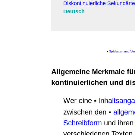
Diskontinuierliche Sekundärt
Deutsch
▪
Spielarten und Ve
Allgemeine Merkmale fü
kontinuierlichen und di
Wer eine
Inhaltsang
▪
zwischen den ▪
allgem
Schreibform
und ihren
verschiedenen Texten 