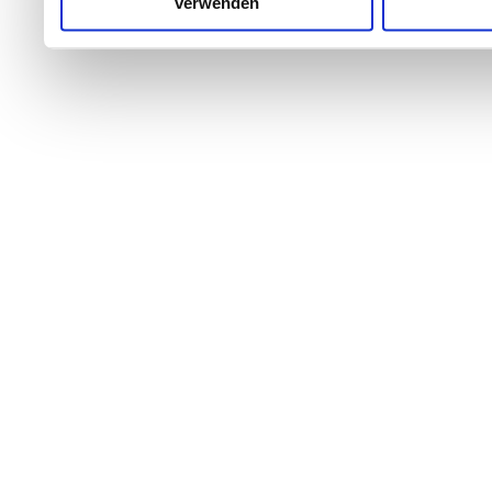
verwenden
Wenn Sie es erlauben, wü
Informationen über Ih
welche bis auf einige M
Ihr Gerät durch aktiv
Merkmalen (Fingerprintin
Erfahren Sie mehr darüber
verarbeitet werden, und l
Abschnitt Einzelheiten
fe
Wir verwenden Cookies, u