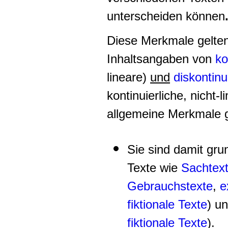
unterscheiden können
Diese Merkmale
gelten
Inhaltsangaben von
ko
lineare)
und
diskontinu
kontinuierliche, nicht-l
allgemeine Merkmale 
Sie sind damit grun
Texte wie
Sachtex
Gebrauchstexte
,
e
fiktionale Texte
) u
fiktionale Texte
)
.