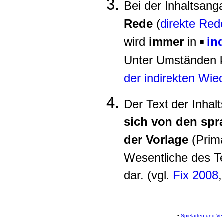
Bei der Inhaltsan
Rede
(
direkte Red
wird
immer
in
in
▪
Unter Umständen 
der indirekten Wi
Der Text der Inha
sich von den spr
der Vorlag
e
(Primä
Wesentliche des Te
dar. (vgl.
Fix 2008
▪
Spielarten und Ve