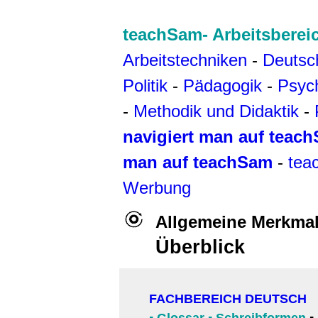
teachSam- Arbeitsberei
Arbeitstechniken
-
Deutsc
Politik
-
Pädagogik
-
Psyc
-
Methodik und Didaktik
-
navigiert man auf teac
man auf teachSam
-
tea
Werbung
Allgemeine Merkmal
Überblick
FACHBEREICH DEUTSCH
▪
Glossar
▪
Schreibformen
▪