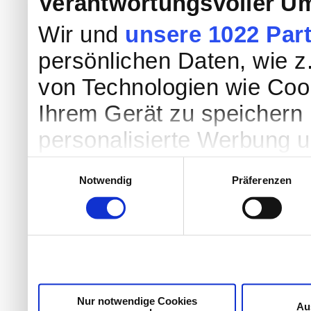
Verantwortungsvoller Um
Wir und
unsere 1022 Par
persönlichen Daten, wie z.
von Technologien wie Coo
Ihrem Gerät zu speichern 
personalisierte Werbung 
Werbung und Inhalten, Zi
Einwilligungsauswahl
Notwendig
Präferenzen
Entwicklung von Angebote
entscheiden darüber, wer
nutzt. Sie können Ihre Einw
Cookie-Erklärung oder dur
Trigger Symbol ändern od
Nur notwendige Cookies
Au