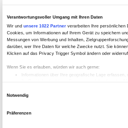
Verantwortungsvoller Umgang mit Ihren Daten
Wir und
unsere 1022 Partner
verarbeiten Ihre persönlichen D
Cookies, um Informationen auf Ihrem Gerät zu speichern und
Messungen von Werbung und Inhalten, Zielgruppenforschung
darüber, wer Ihre Daten für welche Zwecke nutzt. Sie können 
Klicken auf das Privacy Trigger Symbol ändern oder widerru
Wenn Sie es erlauben, würden wir auch gerne:
Informationen über Ihre geografische Lage erfassen, 
Ihr Gerät durch aktives Scannen nach bestimmten Merk
Erfahren Sie mehr darüber, wie Ihre persönlichen Daten vera
Einwilligungsauswahl
Notwendig
Einzelheiten
fest.
Wir verwenden Cookies, um Inhalte und Anzeigen zu personal
Präferenzen
Zugriffe auf unsere Website zu analysieren. Außerdem gebe
Partner für soziale Medien, Werbung und Analysen weiter. U