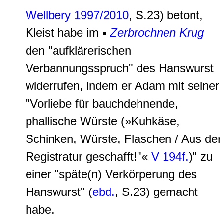
Wellbery 1997/2010
, S.23) betont,
Kleist habe im
▪
Zerbrochnen Krug
den "aufklärerischen
Verbannungsspruch" des Hanswurst
widerrufen, indem er Adam mit seiner
"
Vorliebe für bauchdehnende,
phallische Würste
(»
Kuhkäse,
Schinken, Würste, Flaschen / Aus de
Registratur geschafft!
"«
V 194f.
)" zu
einer "späte(n) Verkörperung des
Hanswurst" (
ebd.
, S.23) gemacht
habe.