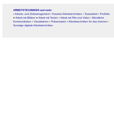
ARBEITSTECHNIKEN und mehr
▪
Arbeits- und Zeitmanagement
▪
Kreative Arbeitstechniken
▪
Teamarbeit
▪
Portfolio
●
Arbeit mit Bildern
●
Arbeit
mit Texten
▪
Arbeit mit Film und Video
▪
Mündliche
Kommunikation
▪
Visualisieren
▪
Präsentation
▪
Arbeitstechniken für das Internet
▪
Sonstige digitale Arbeitstechniken