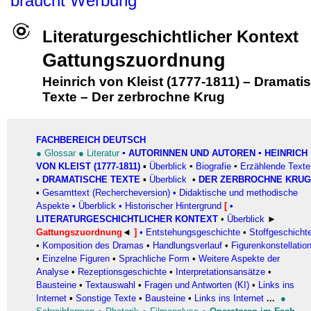
braucht Werbung
Literaturgeschichtlicher Kontext
Gattungszuordnung
Heinrich von Kleist (1777-1811)
–
Dramati
Texte
–
Der zerbrochne Krug
FACHBEREICH DEUTSCH
●
Glossar
●
Literatur
▪
AUTORINNEN UND AUTOREN
▪ HEINRICH
VON KLEIST (1777-1811)
▪
Überblick
▪
Biografie
▪
Erzählende Texte
•
DRAMATISCHE TEXTE
▪
Überblick
•
DER ZERBROCHNE KRUG
•
Gesamttext (Rechercheversion)
•
Didaktische und methodische
Aspekte
•
Überblick
•
Historischer Hintergrund
[
•
LITERATURGESCHICHTLICHER KONTEXT
•
Überblick
►
Gattungszuordnung
◄
]
•
Entstehungsgeschichte
•
Stoffgeschicht
•
Komposition des Dramas
•
Handlungsverlauf
•
Figurenkonstellatio
•
Einzelne Figuren
•
Sprachliche Form
•
Weitere Aspekte der
Analyse
•
Rezeptionsgeschichte
•
Interpretationsansätze
•
Bausteine
•
Textauswahl
•
Fragen und Antworten (KI)
•
Links ins
Internet
▪
Sonstige Texte
•
Bausteine
•
Links ins Internet
...
●