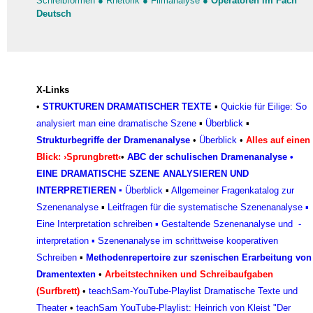
Schreibformen
●
Rhetorik
●
Filmanalyse
●
Operatoren im Fach
Deutsch
X-Links
•
STRUKTUREN DRAMATISCHER TEXTE
▪
Quickie für Eilige: So
analysiert man eine dramatische Szene
▪
Überblick
▪
Strukturbegriffe der Dramenanalyse
•
Überblick
•
Alles auf einen
Blick: ›Sprungbrett‹
•
ABC der schulischen Dramenanalyse
•
EINE DRAMATISCHE SZENE ANALYSIEREN UND
INTERPRETIEREN
▪
Überblick
▪
Allgemeiner Fragenkatalog zur
Szenenanalyse
▪
Leitfragen für die systematische Szenenanalyse
▪
Eine Interpretation schreiben
▪
Gestaltende Szenenanalyse und -
interpretation
▪
Szenenanalyse im schrittweise kooperativen
Schreiben
▪
Methodenrepertoire zur szenischen Erarbeitung von
Dramentexten
•
Arbeitstechniken und Schreibaufgaben
(Surfbrett)
•
teachSam-YouTube-Playlist Dramatische Texte und
Theater
•
teachSam YouTube-Playlist: Heinrich von Kleist "Der