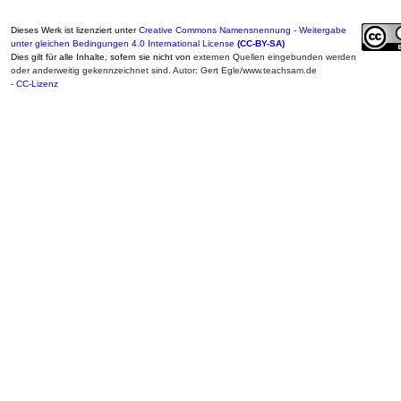
Dieses Werk ist lizenziert unter
Creative Commons Namensnennung - Weitergabe
unter gleichen Bedingungen 4.0 International License
(CC-BY-SA)
Dies gilt für alle Inhalte, sofern sie nicht von
externen Quellen eingebunden werden
oder anderweitig gekennzeichnet sind. Autor: Gert Egle/www.teachsam.de
-
CC-Lizenz