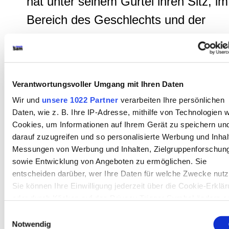
hat unter seinem Gürtel ihren Sitz, im
Bereich des Geschlechts und der
Verdauung. Und das Lachen, das
sein strauchelndes Treiben im
Zuschauer auslöst, hat ebenfalls in
Verantwortungsvoller Umgang mit Ihren Daten
der niederen Bauchregion seinen Ort.
Wir und
unsere 1022 Partner
verarbeiten Ihre persönlichen
Es ist eine körperliche Turbulenz."
Daten, wie z. B. Ihre IP-Adresse, mithilfe von Technologien w
Cookies, um Informationen auf Ihrem Gerät zu speichern un
(
ebd.
, S.22)
darauf zuzugreifen und so personalisierte Werbung und Inhal
Messungen von Werbung und Inhalten, Zielgruppenforschun
Mit dem
▪
Zerbrochnen Krug
habe
sowie Entwicklung von Angeboten zu ermöglichen. Sie
sich Kleist von der moraldidaktischen
entscheiden darüber, wer Ihre Daten für welche Zwecke nutz
Sie können Ihre Einwilligung jederzeit über die Cookie-Erklä
Ausrichtung durch die ▪
aufklärerisch
oder durch Klicken auf das Privacy Trigger Symbol ändern o
Komödi
e im Sinne »
Johann Christop
widerrufen
Einwilligungsauswahl
Notwendig
Gottscheds (1700-1766
s befreit.