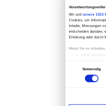
Verantwortungsvoller
Wir und
unsere 1022 
Cookies, um Informati
Inhalte, Messungen vo
entscheiden darüber, w
Erklärung oder durch 
Wenn Sie es erlauben,
Informationen 
Ihr Gerät durc
Einwilligungsauswahl
Erfahren Sie mehr dar
Notwendig
Einzelheiten
fest.
Wir verwenden Cookies
die Zugriffe auf unse
unsere Partner für so
möglicherweise mit we