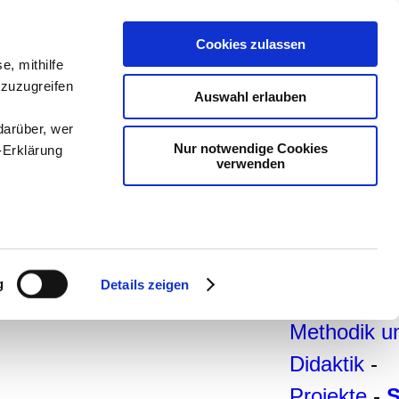
teachSam-
Cookies zulassen
e, mithilfe
Arbeitsber
 zuzugreifen
Auswahl erlauben
Arbeitstech
darüber, wer
-
Deutsch
-
Nur notwendige Cookies
-Erklärung
verwenden
Geschichte
Politik
-
Pädagogik
enau sein
Psychologi
fizieren
g
Details zeigen
Medien
-
Ihre
Methodik u
Didaktik
-
le Medien
ir
Projekte
-