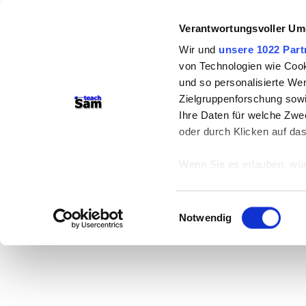
Verantwortungsvoller Um
Wir und
unsere 1022 Part
von Technologien wie Cook
und so personalisierte We
Zielgruppenforschung sowi
Ihre Daten für welche Zwec
oder durch Klicken auf da
Wenn Sie es erlauben, wür
Informationen über
können
Einwilligungsauswahl
Ihr Gerät durch ak
Notwendig
Erfahren Sie mehr darüber,
Präferenzen im
Abschnitt
Wir verwenden Cookies, um
anbieten zu können und di