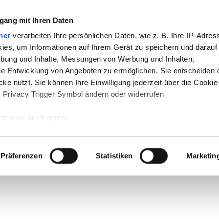
gang mit Ihren Daten
ner
verarbeiten Ihre persönlichen Daten, wie z. B. Ihre IP-Adress
ies, um Informationen auf Ihrem Gerät zu speichern und darauf
rbung und Inhalte, Messungen von Werbung und Inhalten,
e Entwicklung von Angeboten zu ermöglichen. Sie entscheiden 
ke nutzt. Sie können Ihre Einwilligung jederzeit über die Cookie
s Privacy Trigger Symbol ändern oder widerrufen
den wir auch gerne:
 Ihre geografische Lage erfassen, welche bis auf einige Meter g
tives Scannen nach bestimmten Merkmalen (Fingerprinting) identi
Präferenzen
Statistiken
Marketin
 wie Ihre persönlichen Daten verarbeitet werden, und legen Sie 
 Einzelheiten
fest.
 Inhalte und Anzeigen zu personalisieren, Funktionen für sozia
e Zugriffe auf unsere Website zu analysieren. Außerdem geben w