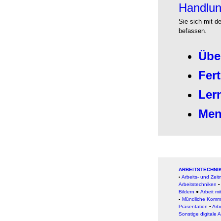
Handlun
Sie sich mit 
befassen.
Übe
Fer
Ler
Men
ARBEITSTECHNIK
▪
Arbeits- und Ze
Arbeitstechniken
Bildern
●
Arbeit
mi
▪
Mündliche Kommu
Präsentation
▪
Arb
Sonstige digitale 