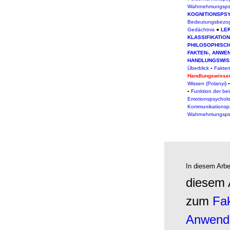
Wahrnehmungsps
KOGNITIONSPS
Bedeutungsbezog
Gedächtnis
●
LE
KLASSIFIKATIO
PHILOSOPHISC
FAKTEN-, ANWE
HANDLUNGSWIS
Überblick
▪
Fakte
Handlungswisse
Wissen (Polanyi
) 
▪
Funktion der be
Emotionspsycholo
Kommunikationsp
Wahrnehmungsps
In diesem Arbe
diesem 
zum
Fak
Anwend