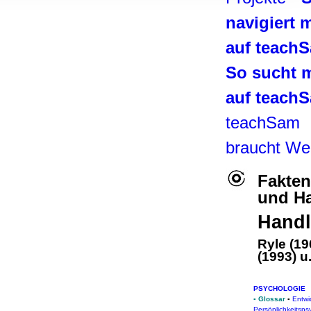
, Werbung
navigiert 
ren Daten
ienste
auf teach
So sucht 
auf teach
teachSam
braucht We
Fakte
und H
Hand
Ryle (1
(1993) u.
PSYCHOLOGIE
▪
Glossar
▪
Entwi
Persönlichkeitsps