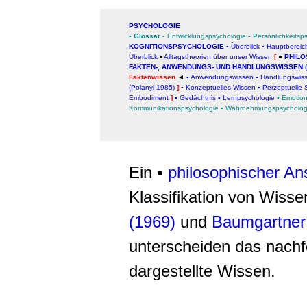
PSYCHOLOGIE
▪
Glossar
▪
Entwicklungspsychologie
▪
Persönlichkeitsp
KOGNITIONSPSYCHOLOGIE
▪
Überblick
▪
Hauptbereic
Überblick
▪
Alltagstheorien über unser Wissen
[
●
PHILO
FAKTEN-, ANWENDUNGS- UND HANDLUNGSWISSEN
(
Faktenwissen
◄
▪
Anwendungswissen
▪
Handlungswis
(Polanyi 1985)
]
▪
Konzeptuelles Wissen
▪
Perzeptuelle
Embodiment
]
▪
Gedächtnis
▪
Lern
psychologie
▪
Emotion
Kommunikationspsychologie
▪
Wahrnehmungspsycholog
Ein ▪
philosophischer An
Klassifikation von Wiss
(1969)
und
Baumgartner
unterscheiden das nach
dargestellte Wissen.