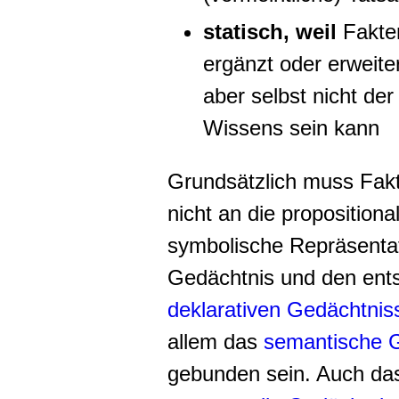
statisch, weil
Fakte
ergänzt oder erweite
aber selbst nicht de
Wissens sein kann
Grundsätzlich muss Fak
nicht an die propositiona
symbolische Repräsenta
Gedächtnis und den ent
deklarativen Gedächtni
allem das
semantische 
gebunden sein. Auch d