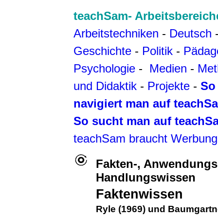
teachSam- Arbeitsbereich
Arbeitstechniken
-
Deutsch
Geschichte
-
Politik
-
Pädag
Psychologie
-
Medien
-
Met
und Didaktik
-
Projekte
-
So
navigiert man auf teachS
So sucht man auf teachS
teachSam braucht Werbung
Fakten-, Anwendungs
Handlungswissen
Faktenwissen
Ryle (1969) und Baumgartn