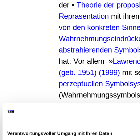
der ▪
Theorie der proposi
Repräsentation
mit ihrem
von den konkreten Sinne
Wahrnehmungseindrück
abstrahierenden Symbo
hat. Vor allem »
Lawrenc
(geb. 1951)
(1999)
mit s
perzeptuellen Symbolsy
(Wahrnehmungssymbols
»
Perceptual Symbol Sy
andere Theorie entwickel
Verantwortungsvoller Umgang mit Ihren Daten
Gert Egle, zul