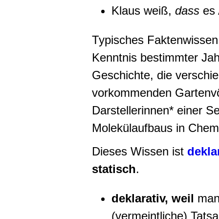
Klaus weiß,
dass
es 
Typisches Faktenwissen i
Kenntnis bestimmter Jah
Geschichte, die verschi
vorkommenden Gartenvö
Darstellerinnen* einer S
Molekülaufbaus in Chem
Dieses Wissen ist
dekla
statisch
.
deklarativ, weil
man
(vermeintliche) Tatsa