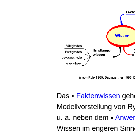
Das ▪
Faktenwissen
gehö
Modellvorstellung von R
u. a. neben dem ▪
Anwen
Wissen im engeren Sinn