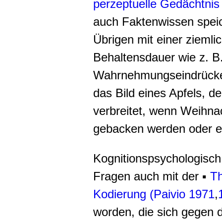
perzeptuelle Gedächtnis
auch Faktenwissen spei
Übrigen mit einer ziemli
Behaltensdauer wie z. B
Wahrnehmungseindrücke 
das Bild eines Apfels, d
verbreitet, wenn Weihn
gebacken werden oder ei
Kognitionspsychologisch
Fragen auch mit der ▪
Th
Kodierung
(
Paivio 1971
,
worden, die sich gegen di