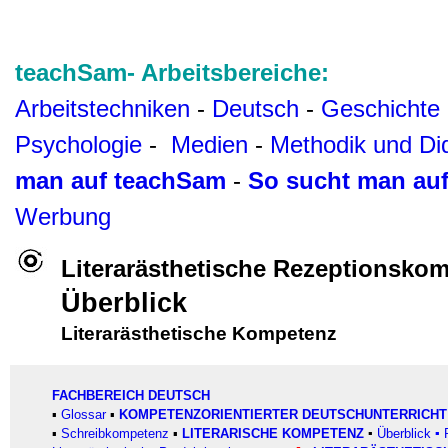
teachSam- Arbeitsbereiche:
Arbeitstechniken
-
Deutsch
-
Geschichte
Psychologie
-
Medien
-
Methodik und Di
man auf teachSam
-
So sucht man au
Werbung
Literarästhetische Rezeptionsko
Überblick
Literarästhetische Kompetenz
FACHBEREICH DEUTSCH
▪
Glossar
▪
KOMPETENZORIENTIERTER DEUTSCHUNTERRICHT
▪
Schreibkompetenz
▪
LITERARISCHE KOMPETENZ
▪
Überblick
▪