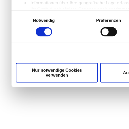
Informationen über Ihre geografische Lage erfas
Ihr Gerät durch aktives Scannen nach bestimmten
Einwilligungsauswahl
Erfahren Sie mehr darüber, wie Ihre persönlichen Daten
Notwendig
Präferenzen
Einzelheiten
fest.
Wir verwenden Cookies, um Inhalte und Anzeigen zu per
die Zugriffe auf unsere Website zu analysieren. Außer
unsere Partner für soziale Medien, Werbung und Analyse
möglicherweise mit weiteren Daten zusammen, die Sie ih
Dienste gesammelt haben.
Nur notwendige Cookies
Au
verwenden