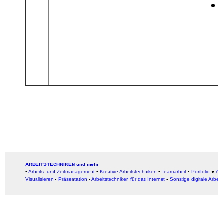
ARBEITSTECHNIKEN und mehr
▪
Arbeits- und Zeitmanagement
▪
Kreative Arbeitstechniken
▪
Teamarbeit
▪
Portfolio
●
A
Visualisieren
▪
Präsentation
▪
Arbeitstechniken für das Internet
▪
Sonstige digitale Arb