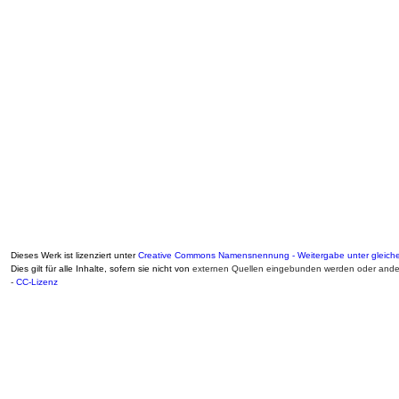
Dieses Werk ist lizenziert unter
Creative Commons Namensnennung - Weitergabe unter gleiche
Dies gilt für alle Inhalte, sofern sie nicht von
externen Quellen eingebunden werden oder ander
-
CC-Lizenz