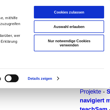
teachSam-
Cookies zulassen
e, mithilfe
Arbeitsber
 zuzugreifen
Auswahl erlauben
Arbeitstech
darüber, wer
Deutsch
-
Nur notwendige Cookies
-Erklärung
verwenden
Geschichte
-
Pädagogi
Psychologi
enau sein
Medien
-
Me
fizieren
g
Details zeigen
und Didakt
Ihre
Projekte
-
navigiert 
le Medien
ir
teachSam