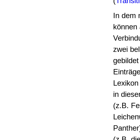
(
Transiti
In dem 
können 
Verbind
zwei be
gebildet
Einträg
Lexikon
in dies
(z.B. F
Leichen
Panther
(z.B. di