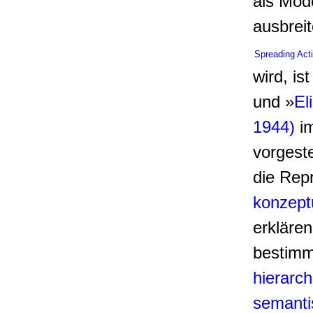
als Mode
ausbreit
Spreading Act
wird, is
und »
El
1944)
i
vorgeste
die Repr
konzept
erkläre
bestimm
hierarch
semanti