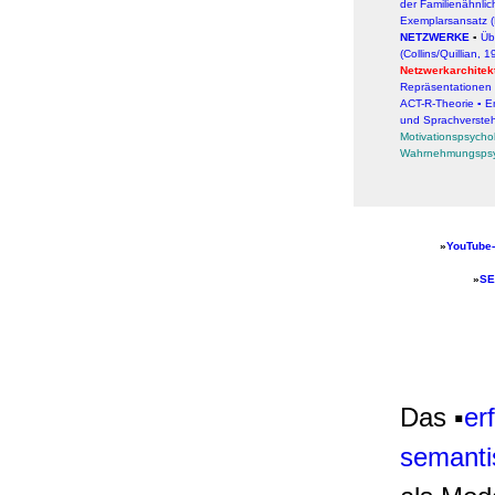
der Familienähnlic
Exemplarsansatz (
NETZWERKE
▪
Üb
(Collins/Quillian, 1
Netzwerkarchitekt
Repräsentationen
ACT-R-Theorie
▪
E
und Sprachverste
Motivationspsycho
Wahrnehmungspsy
»
YouTube-
»
SE
Das ▪
er
semanti