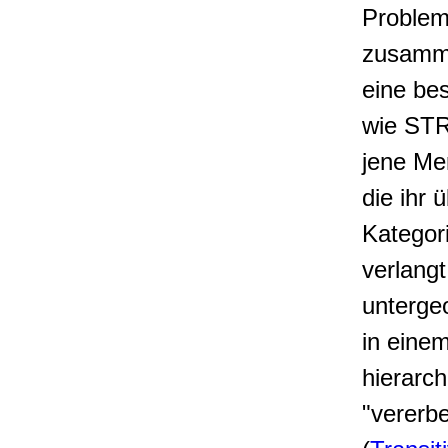
Problem
zusamm
eine be
wie STR
jene Me
die ihr 
Kategor
verlangt
unterge
in eine
hierarc
"vererb