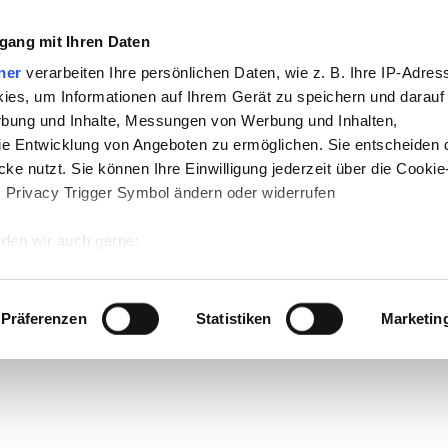
gang mit Ihren Daten
ner
verarbeiten Ihre persönlichen Daten, wie z. B. Ihre IP-Adress
ies, um Informationen auf Ihrem Gerät zu speichern und darauf
rbung und Inhalte, Messungen von Werbung und Inhalten,
e Entwicklung von Angeboten zu ermöglichen. Sie entscheiden 
ke nutzt. Sie können Ihre Einwilligung jederzeit über die Cookie
s Privacy Trigger Symbol ändern oder widerrufen
den wir auch gerne:
 Ihre geografische Lage erfassen, welche bis auf einige Meter g
tives Scannen nach bestimmten Merkmalen (Fingerprinting) identi
Präferenzen
Statistiken
Marketin
 wie Ihre persönlichen Daten verarbeitet werden, und legen Sie 
 Einzelheiten
fest.
 Inhalte und Anzeigen zu personalisieren, Funktionen für sozia
e Zugriffe auf unsere Website zu analysieren. Außerdem geben w