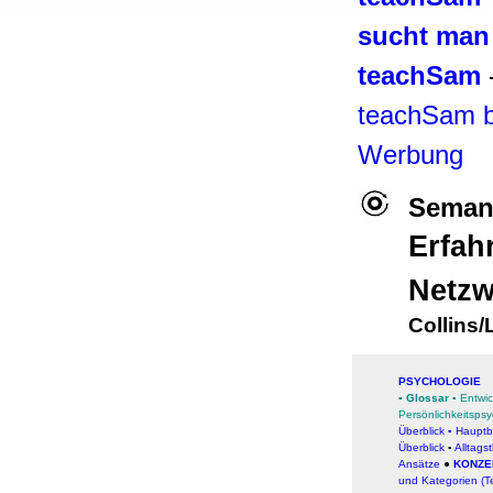
, Werbung
sucht man
ren Daten
ienste
teachSam
teachSam b
Werbung
Seman
Erfah
Netzw
Collins/
PSYCHOLOGIE
▪
Glossar
▪
Entwic
Persönlichkeitspsy
Überblick
▪
Hauptb
Überblick
▪
Alltags
Ansätze
●
KONZE
und Kategorien (T