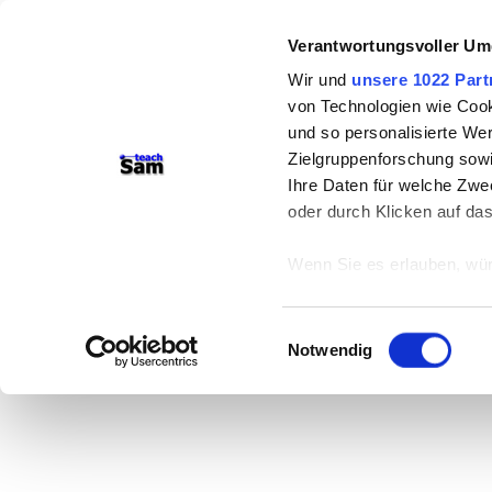
Verantwortungsvoller Um
Wir und
unsere 1022 Part
von Technologien wie Cook
und so personalisierte We
Zielgruppenforschung sowi
Ihre Daten für welche Zwec
oder durch Klicken auf da
Wenn Sie es erlauben, wür
Informationen über
können
Einwilligungsauswahl
Ihr Gerät durch ak
Notwendig
Erfahren Sie mehr darüber,
Präferenzen im
Abschnitt
Wir verwenden Cookies, um
anbieten zu können und di