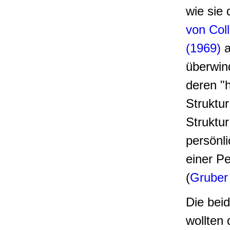
wie sie 
von Coll
(1969)
a
überwin
deren "
Struktu
Struktur
persönl
einer P
(
Gruber
Die bei
wollten 