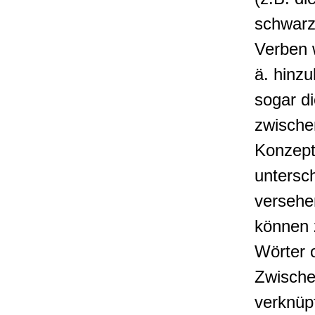
schwarz
Verben w
ä. hin
sogar d
zwischen
Konzept
untersc
versehe
können 
Wörter 
Zwische
verknüp