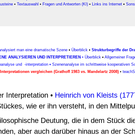
rwendung unserer Website an unsere Partner für soziale Medien
usteine
•
Textauswahl
•
Fragen und Antworten (KI)
•
Links ins Internet
▪
Sons
re Partner führen diese Informationen möglicherweise mit weite
ereitgestellt haben oder die sie im Rahmen Ihrer Nutzung der D
 analysiert man eine dramatische Szene
▪
Überblick
▪
Strukturbegriffe der D
ENE ANALYSIEREN UND INTERPRETIEREN
▪
Überblick
▪
Allgemeiner Frag
analyse und -interpretation
▪
Szenenanalyse im schrittweise kooperativen S
Interpretationen vergleichen (Grathoff 1983 vs. Mandelartz 2008)
•
teachS
r Interpretation •
Heinrich von Kleists (17
ückes, wie er ihn versteht, in den Mittelpun
ilosophische Deutung, die in dem Stück die
nden, aber auch darüber hinaus an der Sc