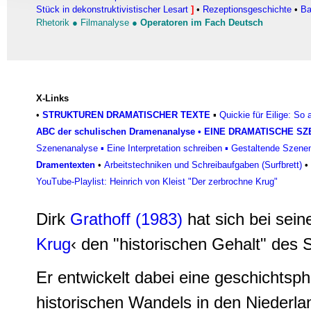
Informationen zu Ihrer Ve
Stück in dekonstruktivistischer Lesart
]
•
Rezeptionsgeschichte
•
Ba
Rhetorik
●
Filmanalyse
●
Operatoren im Fach Deutsch
und Analysen weiter. Unse
zusammen, die Sie ihnen b
gesammelt haben.
X-Links
•
STRUKTUREN DRAMATISCHER TEXTE
▪
Quickie für Eilige: So
ABC der schulischen Dramenanalyse
•
EINE DRAMATISCHE SZ
Szenenanalyse
▪
Eine Interpretation schreiben
▪
Gestaltende Szenen
Dramentexten
•
Arbeitstechniken und Schreibaufgaben (Surfbrett)
•
YouTube-Playlist: Heinrich von Kleist "Der zerbrochne Krug"
Dirk
Grathoff (1983)
hat sich bei seine
Krug
‹ den "historischen Gehalt" des St
Er entwickelt dabei eine geschichtsph
historischen Wandels in den Niederla