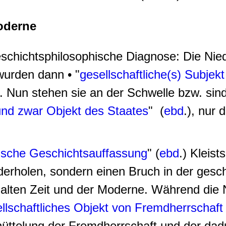
oderne
geschichtsphilosophische Diagnose: Die Ni
wurden dann • "
gesellschaftliche(s) Subjekt
n. Nun stehen sie an der Schwelle bzw. sind
und zwar Objekt des Staates
" (
ebd
.), nur 
lische Geschichtsauffassung
" (
ebd
.) Kleis
derholen, sondern einen Bruch in der gesch
r alten Zeit und der Moderne. Während die
llschaftliches Objekt von Fremdherrschaf
üttelung der Fremdherrschaft und der dadu