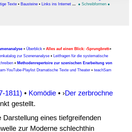
, Werbung
tige Texte
•
Bausteine
•
Links ins Internet
...
●
Schreibformen
●
ren Daten
ienste
ramenanalyse
•
Überblick
•
Alles auf einen Blick: ›Sprungbrett‹
•
enkatalog zur Szenenanalyse
▪
Leitfragen für die systematische
chreiben
▪
Methodenrepertoire zur szenischen Erarbeitung von
am-YouTube-Playlist Dramatische Texte und Theater
•
teachSam
77-1811)
•
Komödie
• ›
Der zerbrochne
kt gestellt.
 Darstellung eines tiefgreifenden
hwelle zur Moderne schlechthin