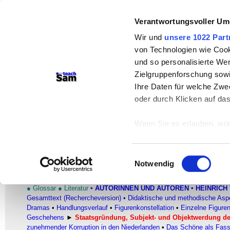
teachSam- Arbeitsbereiche:
Verantwortungsvoller Um
Arbeitstechniken
-
Deutsch
-
Geschichte
Wir und
unsere 1022 Part
von Technologien wie Cook
Didaktik
-
Projekte
-
So navigiert man 
und so personalisierte We
Werbung
Zielgruppenforschung sowi
Ihre Daten für welche Zwec
Interpretationsansätze
oder durch Klicken auf da
Der geschichtliche Gehalt des
Wenn Sie es erlauben, wür
Niederländer
Informationen über
Heinrich von Kleist (1777-1811)
–
Der zerb
können
Einwilligungsauswahl
Ihr Gerät durch ak
Notwendig
Erfahren Sie mehr darüber,
FACHBEREICH DEUTSCH
Präferenzen im
Abschnitt
●
Glossar
●
Literatur
▪
AUTORINNEN UND AUTOREN
▪ HEINRICH 
Gesamttext (Rechercheversion)
•
Didaktische und methodische Asp
Dramas
•
Handlungsverlauf
•
Figurenkonstellation
•
Einzelne Figure
Wir verwenden Cookies, um
Geschehens
►
Staatsgründung, Subjekt- und Objektwerdung de
anbieten zu können und di
zunehmender Korruption in den Niederlanden
•
Das Schöne als Fassa