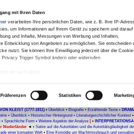
gang mit Ihren Daten
-
Politik
-
Pädagogik
-
Psychologie
-
Medi
ner
verarbeiten Ihre persönlichen Daten, wie z. B. Ihre IP-Adress
ies, um Informationen auf Ihrem Gerät zu speichern und darauf
auf teachSam
-
So sucht man auf teach
rbung und Inhalte, Messungen von Werbung und Inhalten,
e Entwicklung von Angeboten zu ermöglichen. Sie entscheiden 
ke nutzt. Sie können Ihre Einwilligung jederzeit über die Cookie
s Privacy Trigger Symbol ändern oder widerrufen
 Lustspiels:
Staatsgründung und 
den wir auch gerne:
 Ihre geografische Lage erfassen, welche bis auf einige Meter g
rochne Krug
tives Scannen nach bestimmten Merkmalen (Fingerprinting) identi
Präferenzen
Statistiken
Marketin
 wie Ihre persönlichen Daten verarbeitet werden, und legen Sie 
 Einzelheiten
fest.
VON KLEIST (1777-1811)
▪
Überblick
▪
Biografie
▪
Erzählende Texte
•
DRAM
ekte
•
Überblick
•
Historischer Hintergrund
•
Literaturgeschichtlicher Kontext
•
n
•
Sprachliche Form
•
Weitere Aspekte der Analyse
[
▪
INTERPRETATIONS
 Inhalte und Anzeigen zu personalisieren, Funktionen für sozia
r Niederländer
◄
•
Satire auf die Autoritäten und die Autoritätsgläubigkeit 
e Zugriffe auf unsere Website zu analysieren. Außerdem geben w
de einer korrupten Welt
•
Eine Komödie um Machtmissbrauch und sexualisie