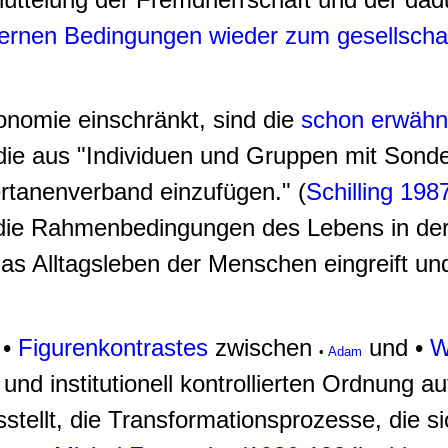
rnen Bedingungen wieder zum gesellschaf
onomie einschränkt, sind die
schon erwähn
 die aus "Individuen und Gruppen mit Sond
rtanenverband einzufügen." (
Schilling 198
nur die Rahmenbedingungen des Lebens in 
as Alltagsleben der Menschen eingreift und 
 •
Figurenkontrastes
zwischen
und •
W
•
Adam
und institutionell kontrollierten Ordnung a
ellt, die Transformationsprozesse, die sic