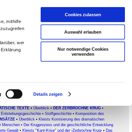
Cookies zulassen
en
-
Methodik und
e, mithilfe
 zuzugreifen
Sam
-
teachSam braucht
Auswahl erlauben
darüber, wer
Nur notwendige Cookies
-Erklärung
verwenden
Subjekt- und Objektwerdung der
enau sein
fizieren
g
Details zeigen
Ihre
ATISCHE TEXTE
▪
Überblick
•
DER ZERBROCHNE KRUG
•
Entstehungsgeschichte
•
Stoffgeschichte
•
Komposition des
ANSÄTZE
•
Überblick
•
Kleists Komisierung des dramatischen
le Medien
der Menschen
•
Der Krugprozess und die geschichtliche Entwicklung
ir
rte Gewalt
•
Kleists "Kant-Krise" und der ›Zerbrochne Krug‹
•
Das