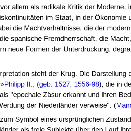
vor allem als radikale Kritik der Moderne, 
skontinuitäten im Staat, in der Ökonomie 
bei die Machtverhältnisse, die der modern
, die spanische Fremdherrschaft, die Macht
ndern neue Formen der Unterdrückung, degra
rpretation steht der Krug. Die Darstellung
g
»Philipp II., (geb. 1527, 1556-98
), die in 
r als "epochale Zäsur erkannt und ihren Be
Werdung der Niederländer verweise". (
Mand
zum Symbol eines ursprünglichen Zustands
änder als freie Subjekte über den Lauf ihr