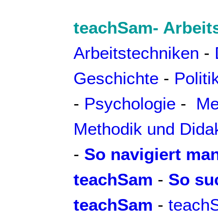
teachSam- Arbeit
Arbeitstechniken
-
Geschichte
-
Politi
-
Psychologie
-
Me
Methodik und Dida
-
So navigiert man
teachSam
-
So su
teachSam
-
teach