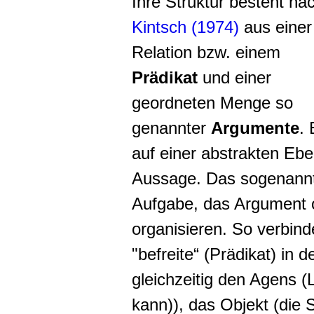
Ihre Struktur besteht na
Kintsch (1974)
aus einer
Relation bzw. einem
Prädikat
und einer
geordneten Menge so
genannter
Argumente
.
auf einer abstrakten Eb
Aussage. Das sogenannte
Aufgabe, das Argument 
organisieren. So verbin
"befreite“ (Prädikat) in 
gleichzeitig den
Agens
(L
kann)), das Objekt (die 