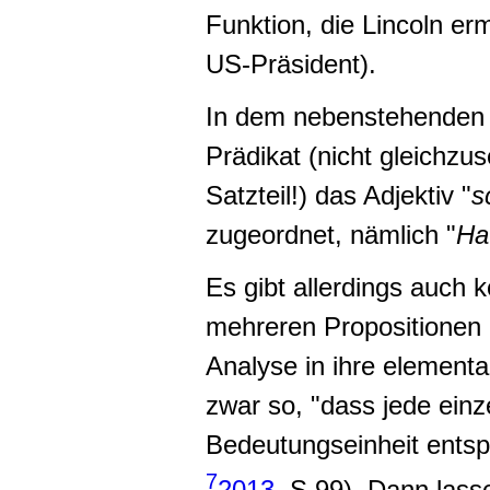
Funktion, die Lincoln er
US-Präsident).
In dem nebenstehenden e
Prädikat (nicht gleichz
Satzteil!) das Adjektiv "
s
zugeordnet, nämlich "
Ha
Es gibt allerdings auch 
mehreren Propositionen 
Analyse in ihre elementa
zwar so, "dass jede einz
Bedeutungseinheit ents
7
2013
, S.99). Dann lass