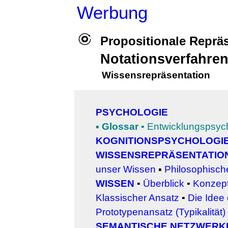
Werbung
Propositionale Reprä
Notationsverfahren
Wissensrepräsentation
PSYCHOLOGIE
▪
Glossar
▪
Entwicklungspsyc
KOGNITIONSPSYCHOLOGI
WISSENSREPRÄSENTATIO
unser Wissen
▪
Philosophisch
WISSEN
▪
Überblick
▪
Konzept
Klassischer Ansatz
▪
Die Idee 
Prototypenansatz (Typikalität)
SEMANTISCHE NETZWERK