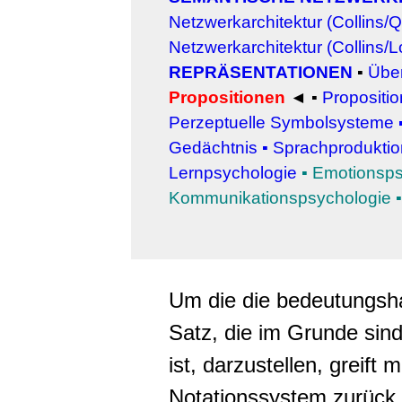
Netzwerkarchitektur (Collins/Qu
Netzwerkarchitektur (Collins/L
REPRÄSENTATIONEN
▪
Über
Propositionen
◄ ▪
Propositi
Perzeptuelle Symbolsysteme
Gedächtnis
▪
Sprachproduktio
Lern
psychologie
▪
Emotionsps
Kommunikationspsychologie
▪
Um die die bedeutungsha
Satz, die im Grunde sin
ist, darzustellen, greift
Notationssystem zurück, 