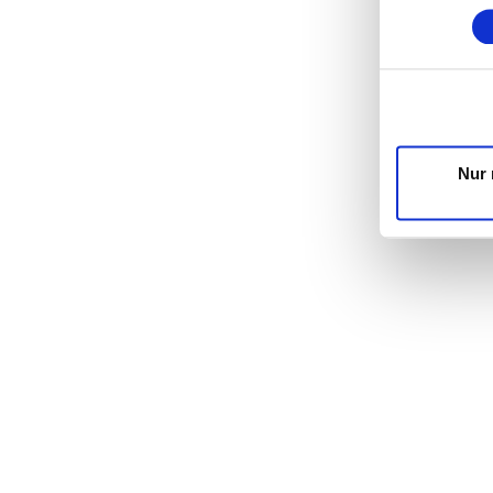
Wir verwende
die Zugriffe
unsere Partn
möglicherwei
Dienste ges
Nur 