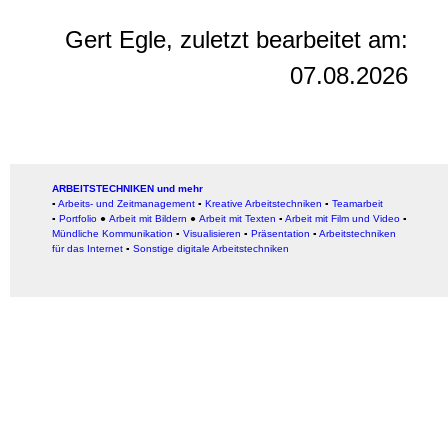
Gert Egle, zuletzt bearbeitet am:
07.08.2026
ARBEITSTECHNIKEN und mehr
▪
Arbeits- und Zeitmanagement
▪
Kreative Arbeitstechniken
▪
Teamarbeit
▪
Portfolio
●
Arbeit mit Bildern
●
Arbeit
mit Texten
▪
Arbeit mit Film und Video
▪
Mündliche Kommunikation
▪
Visualisieren
▪
Präsentation
▪
Arbeitstechniken
für das Internet
▪
Sonstige digitale Arbeitstechniken