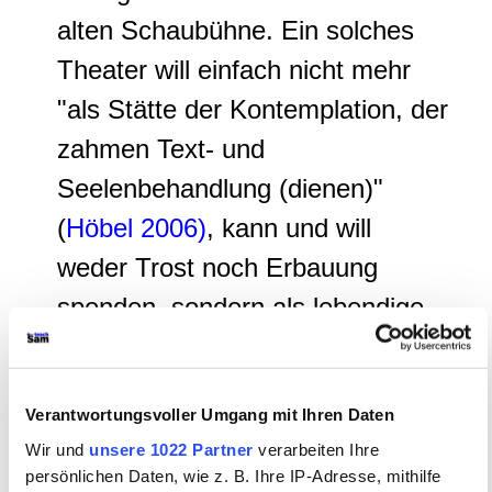
alten Schaubühne. Ein solches
Theater will einfach nicht mehr
"als Stätte der Kontemplation, der
zahmen Text- und
Seelenbehandlung (dienen)"
(
Höbel 2006)
, kann und will
weder Trost noch Erbauung
spenden, sondern als lebendige
Kunst ein Spiegelbild ihrer Zeit
sein, "die von den Ängsten,
Verantwortungsvoller Umgang mit Ihren Daten
Schrecken, Katastrophen der
Wir und
unsere 1022 Partner
verarbeiten Ihre
Gegenwart erzählen sollte und
persönlichen Daten, wie z. B. Ihre IP-Adresse, mithilfe