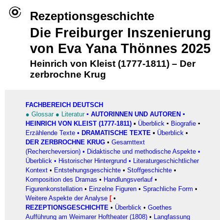
Rezeptionsgeschichte
Die Freiburger Inszenierung
von Eva Yana Thönnes 2025
Heinrich von Kleist (1777-1811)
–
Der
zerbrochne Krug
FACHBEREICH DEUTSCH
●
Glossar
●
Literatur
▪
AUTORINNEN UND AUTOREN
▪
HEINRICH VON KLEIST (1777-1811)
▪
Überblick
▪
Biografie
▪
Erzählende Texte
•
DRAMATISCHE TEXTE
▪
Überblick
•
DER ZERBROCHNE KRUG
•
Gesamttext
(Rechercheversion)
•
Didaktische und methodische Aspekte
•
Überblick
•
Historischer Hintergrund
•
Literaturgeschichtlicher
Kontext
•
Entstehungsgeschichte
•
Stoffgeschichte
•
Komposition des Dramas
•
Handlungsverlauf
•
Figurenkonstellation
•
Einzelne Figuren
•
Sprachliche Form
•
Weitere Aspekte der Analyse
[
•
REZEPTIONSGESCHICHTE
•
Überblick
•
Goethes
Aufführung am Weimarer Hoftheater (1808)
•
Langfassung