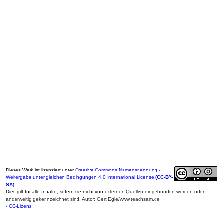
Dieses Werk ist lizenziert unter
Creative Commons Namensnennung -
Weitergabe unter gleichen Bedingungen 4.0 International License
(CC-BY-
SA)
Dies gilt für alle Inhalte, sofern sie nicht von
externen Quellen eingebunden werden oder
anderweitig gekennzeichnet sind. Autor: Gert Egle/www.teachsam.de
-
CC-Lizenz