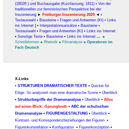
(1802ff.) und Buchausgabe (Kurzfassung, 1811)
•
Von der
traditionellen zur feministischen Perspektive bei der
Inszenierung
►
Freiburger Inszenierung 2025
◄
•
Textauswahl
•
Bausteine
•
Fragen und Antworten (KI)
•
Links
ins Internet
]
•
Interpretationsansätze
•
Bausteine
•
Textauswahl
•
Fragen und Antworten (KI)
•
Links ins Internet
▪
Sonstige Texte
•
Bausteine
•
Links ins Internet
...
●
Schreibformen
●
Rhetorik
●
Filmanalyse
●
Operatoren im
Fach Deutsch
X-Links
•
STRUKTUREN DRAMATISCHER TEXTE
▪
Quickie für
Eilige: So analysiert man eine dramatische Szene
▪
Überblick
▪
Strukturbegriffe der Dramenanalyse
•
Überblick
•
Alles
auf einen Blick: ›Sprungbrett‹
•
ABC der schulischen
Dramenanalyse
▪
FIGURENGESTALTUNG
▪
Überblick
▪
Kontrast- und Korrespondenzbeziehungen der Figuren
▪
Figurenkonstellation
▪
Konfiguratio
n
▪
Figurenkonzeptio
n
▪