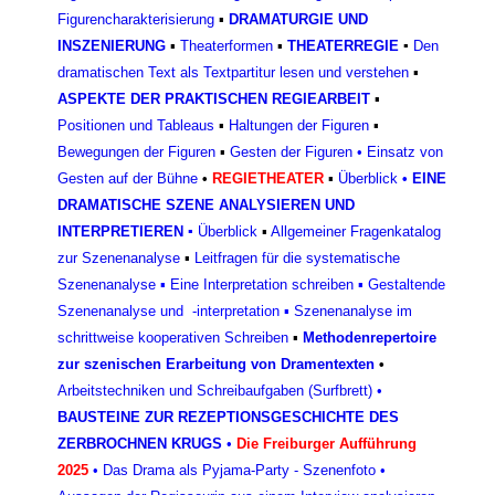
Figurencharakterisierun
g
▪
DRAMATURGIE UND
INSZENIERUNG
▪
Theaterformen
▪
THEATERREGIE
▪
Den
dramatischen Text als Textpartitur lesen und verstehen
▪
ASPEKTE DER PRAKTISCHEN REGIEARBEIT
▪
Positionen und Tableaus
▪
Haltungen der Figuren
▪
Bewegungen der Figuren
▪
Gesten der Figuren
•
Einsatz von
Gesten auf der Bühne
•
REGIETHEATER
▪
Überblick
•
EINE
DRAMATISCHE SZENE ANALYSIEREN UND
INTERPRETIEREN
▪
Überblick
▪
Allgemeiner Fragenkatalog
zur Szenenanalyse
▪
Leitfragen für die systematische
Szenenanalyse
▪
Eine Interpretation schreiben
▪
Gestaltende
Szenenanalyse und -interpretation
▪
Szenenanalyse im
schrittweise kooperativen Schreiben
▪
Methodenrepertoire
zur szenischen Erarbeitung von Dramentexten
•
Arbeitstechniken und Schreibaufgaben (Surfbrett)
•
BAUSTEINE ZUR REZEPTIONSGESCHICHTE DES
ZERBROCHNEN KRUGS
•
Die Freiburger Aufführung
2025
•
Das Drama als Pyjama-Party - Szenenfoto
•