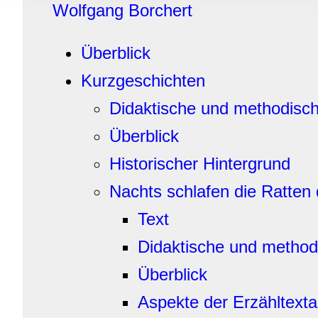
Wolfgang Borchert
Informationen zu Ihrer Ve
und Analysen weiter. Unse
zusammen, die Sie ihnen b
Überblick
gesammelt haben.
Kurzgeschichten
Didaktische und methodisc
Überblick
Historischer Hintergrund
Nachts schlafen die Ratten
Text
Didaktische und method
Überblick
Aspekte der Erzähltext