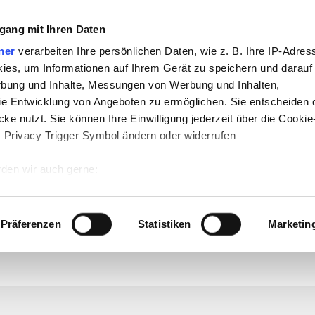
gang mit Ihren Daten
ner
verarbeiten Ihre persönlichen Daten, wie z. B. Ihre IP-Adress
ies, um Informationen auf Ihrem Gerät zu speichern und darauf
rbung und Inhalte, Messungen von Werbung und Inhalten,
e Entwicklung von Angeboten zu ermöglichen. Sie entscheiden 
ke nutzt. Sie können Ihre Einwilligung jederzeit über die Cookie
s Privacy Trigger Symbol ändern oder widerrufen
te
-
Politik
-
Pädagogik
-
Psychologie
-
Me
den wir auch gerne:
n auf teachSam
-
So sucht man auf tea
 Ihre geografische Lage erfassen, welche bis auf einige Meter g
tives Scannen nach bestimmten Merkmalen (Fingerprinting) identi
Präferenzen
Statistiken
Marketin
 wie Ihre persönlichen Daten verarbeitet werden, und legen Sie 
)
 Einzelheiten
fest.
 Inhalte und Anzeigen zu personalisieren, Funktionen für sozia
e Zugriffe auf unsere Website zu analysieren. Außerdem geben w