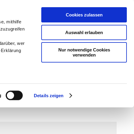
Cookies zulassen
e, mithilfe
 zuzugreifen
Auswahl erlauben
darüber, wer
Nur notwendige Cookies
-Erklärung
verwenden
dien
-
Methodik und
chSam
-
teachSam
enau sein
fizieren
g
Details zeigen
Ihre
le Medien
ir