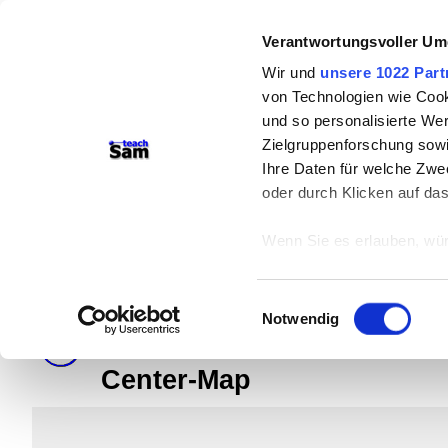
Verantwortungsvoller Um
Wir und
unsere 1022 Part
von Technologien wie Cook
und so personalisierte We
Zielgruppenforschung sowi
Ihre Daten für welche Zwec
teachSam- Arbeitsbereiche:
oder durch Klicken auf da
Arbeitstechniken
-
Deutsch
-
Geschich
Wenn Sie es erlauben, wür
Didaktik
-
Projekte
-
So navigiert ma
Informationen über
braucht Werbung
können
Einwilligungsauswahl
Ihr Gerät durch ak
Notwendig
Erfahren Sie mehr darüber,
Wolfgang Borchert (1921-1947
Präferenzen im
Abschnitt
Center-Map
Wir verwenden Cookies, um
anbieten zu können und di