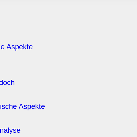
rwendung unserer Website an unsere Partner für soziale Medien
re Partner führen diese Informationen möglicherweise mit weite
ereitgestellt haben oder die sie im Rahmen Ihrer Nutzung der D
he Aspekte
 doch
ische Aspekte
analyse