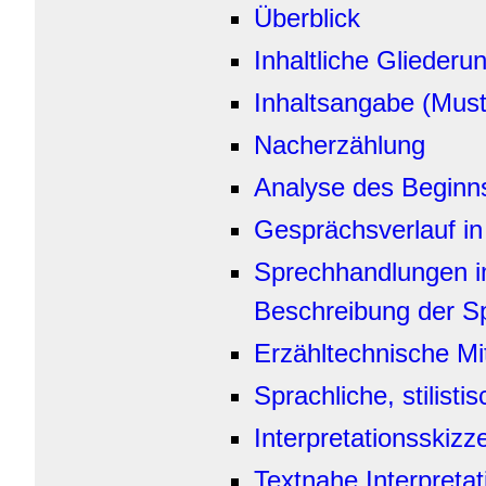
Überblick
Inhaltliche Gliederu
Inhaltsangabe (Must
Nacherzählung
Analyse des Beginns
Gesprächsverlauf i
Sprechhandlungen im
Beschreibung der S
Erzähltechnische Mit
Sprachliche, stilist
Interpretationsskizz
Textnahe Interpretat