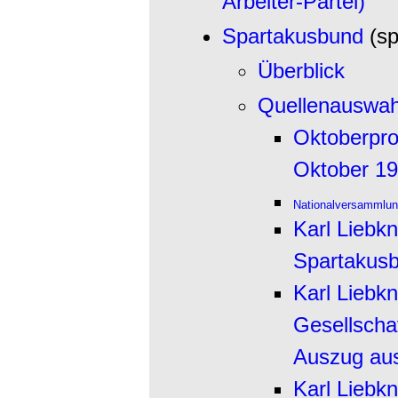
Arbeiter-Partei)
Spartakusbund
(s
Überblick
Quellenauswah
Oktoberpr
Oktober 1
Nationalversammlung
Karl Liebkn
Spartakus
Karl Liebkn
Gesellscha
Auszug au
Karl Liebkn