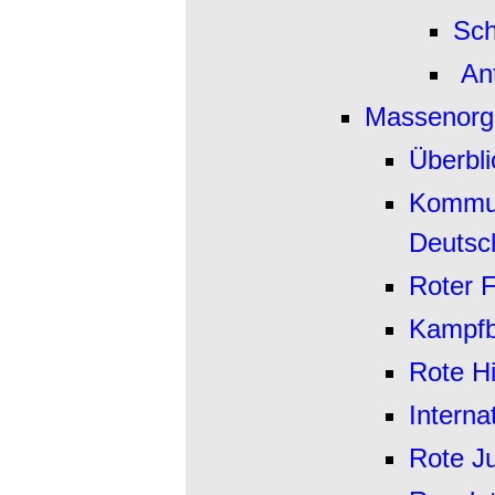
Sch
An
Massenorg
Überbli
Kommun
Deutsc
Roter 
Kampfb
Rote H
Interna
Rote J