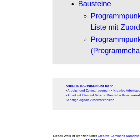
Bausteine
Programmpunkt
Liste mit Zuor
Programmpunkt
(Programmcha
ARBEITSTECHNIKEN und mehr
▪
Arbeits- und Zeitmanagement
▪
Kreative Arbeitste
▪
Arbeit mit Film und Video
▪
Mündliche Kommunikat
Sonstige digitale Arbeitstechniken
Dieses Werk ist lizenziert unter
Creative Commons Namensne