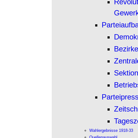
Revolu
Gewerk
Parteiaufb
Demokr
Bezirk
Zentra
Sektio
Betrieb
Parteipres
Zeitsch
Tagesz
Wahlergebnisse 1918-33
Quellenauswahl