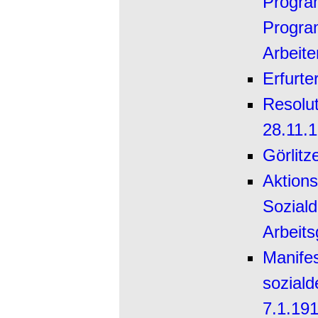
Progra
Progra
Arbeite
Erfurt
Resolu
28.11.
Görlit
Aktion
Sozial
Arbeits
Manifes
soziald
7.1.19