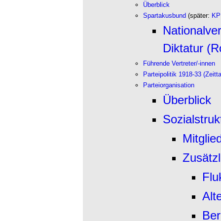
Überblick
Spartakusbund
(später:
KP
Nationalve
Diktatur (
Führende Vertreter/-innen
Parteipolitik 1918-33 (Zeitta
Parteiorganisation
Überblick
Sozialstruk
Mitglie
Zusätzl
Flu
Alt
Ber