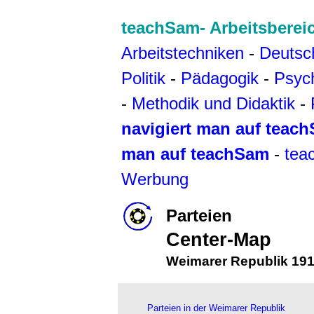
teachSam- Arbeitsberei
Arbeitstechniken
-
Deutsc
Politik
-
Pädagogik
-
Psyc
-
Methodik und Didaktik
-
navigiert man auf teac
man auf teachSam
-
tea
Werbung
Parteien
Center-Map
Weimarer Republik
191
Parteien in der Weimarer Republik