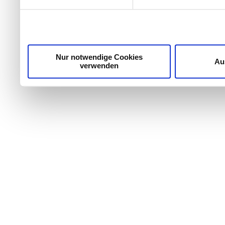
Wir verwenden Cookies, um Inhalte und Anzeigen zu per
die Zugriffe auf unsere Website zu analysieren. Außer
unsere Partner für soziale Medien, Werbung und Analyse
möglicherweise mit weiteren Daten zusammen, die Sie ih
Dienste gesammelt haben.
Nur notwendige Cookies
Au
verwenden