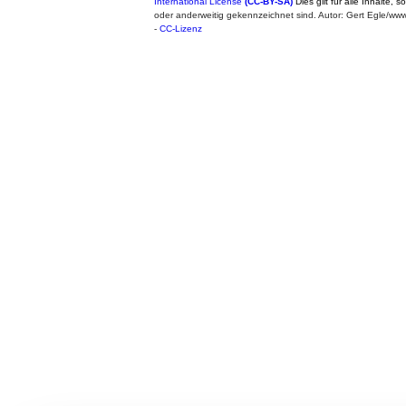
International License
(CC-BY-SA)
Dies gilt für alle Inhalte, 
oder anderweitig gekennzeichnet sind. Autor: Gert Egle/w
-
CC-Lizenz