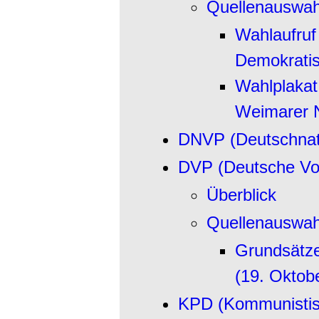
Quellenauswah
Wahlaufruf
Demokratis
Wahlplakat
Weimarer 
DNVP (Deutschnati
DVP (Deutsche Vol
Überblick
Quellenauswah
Grundsätze
(19. Oktob
KPD (Kommunistisc